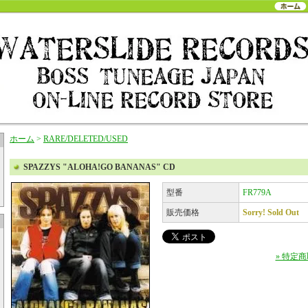
ホーム
>
RARE/DELETED/USED
SPAZZYS "ALOHA!GO BANANAS" CD
型番
FR779A
販売価格
Sorry! Sold Out
» 特定