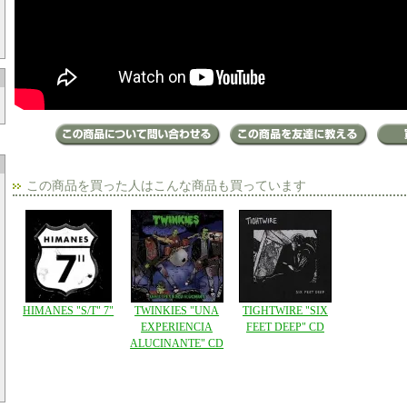
この商品を買った人はこんな商品も買っています
HIMANES "S/T" 7"
TWINKIES "UNA
TIGHTWIRE "SIX
EXPERIENCIA
FEET DEEP" CD
ALUCINANTE" CD