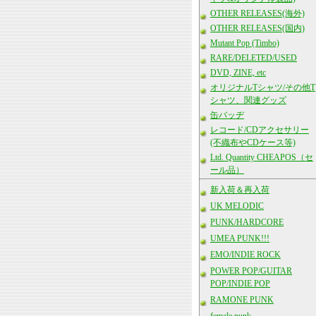
OTHER RELEASES(海外)
OTHER RELEASES(国内)
Mutant Pop (Timbo)
RARE/DELETED/USED
DVD, ZINE, etc
オリジナルTシャツ/その他T
シャツ、関連グッズ
缶バッヂ
レコード/CDアクセサリー
(不織布やCDケース等)
Ltd. Quantity CHEAPOS（セ
ール品）
新入荷＆再入荷
UK MELODIC
PUNK/HARDCORE
UMEA PUNK!!!
EMO/INDIE ROCK
POWER POP/GUITAR
POP/INDIE POP
RAMONE PUNK