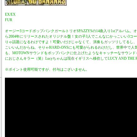
EX/EX
FUR
オージー3コードポップパンクガールトリオSPAZZYSの14曲入り1stアルバム。オース
ら2004年にリリースされたオリジナル盤！女の子3人でこんなにかっこいい3コ
りゃ話題になるわけですよ！可愛いだけじゃなくて、演奏もガッツリしてるし、
こいいんだからね。そりゃHARD-ONSにも可愛がられるわけだし、世界中で人
も、MOTOWNサウンドをポップパンクに仕上げたようなキャッチーなサウンド
におじさんキラー（笑）Lucyちゃんは現在イギリスへ移住してLUCY AND THE 
※ポイント使用可能ですが、付与はございません。