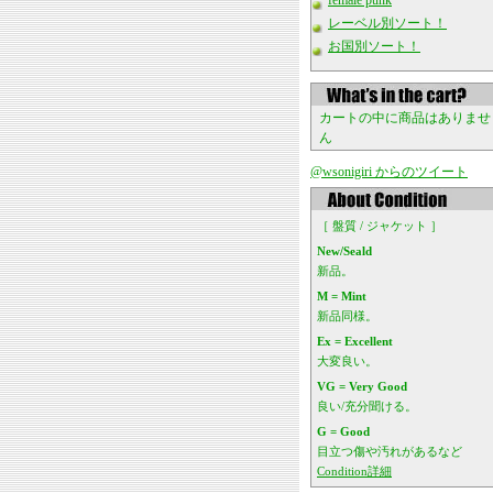
female punk
レーベル別ソート！
お国別ソート！
カートの中に商品はありませ
ん
@wsonigiri からのツイート
［ 盤質 / ジャケット ］
New/Seald
新品。
M = Mint
新品同様。
Ex = Excellent
大変良い。
VG = Very Good
良い/充分聞ける。
G = Good
目立つ傷や汚れがあるなど
Condition詳細