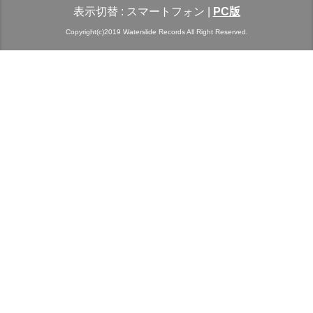
表示切替 :
スマートフォン
|
PC版
Copyright(c)2019 Waterslide Records All Right Reserved.