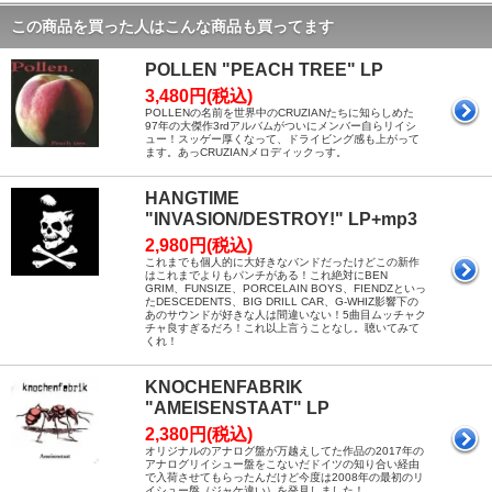
この商品を買った人はこんな商品も買ってます
POLLEN "PEACH TREE" LP
3,480円(税込)
POLLENの名前を世界中のCRUZIANたちに知らしめた
97年の大傑作3rdアルバムがついにメンバー自らリイシ
ュー！スッゲー厚くなって、ドライビング感も上がって
ます。あっCRUZIANメロディックっす。
HANGTIME
"INVASION/DESTROY!" LP+mp3
2,980円(税込)
これまでも個人的に大好きなバンドだったけどこの新作
はこれまでよりもパンチがある！これ絶対にBEN
GRIM、FUNSIZE、PORCELAIN BOYS、FIENDZといっ
たDESCEDENTS、BIG DRILL CAR、G-WHIZ影響下の
あのサウンドが好きな人は間違いない！5曲目ムッチャク
チャ良すぎるだろ！これ以上言うことなし。聴いてみて
くれ！
KNOCHENFABRIK
"AMEISENSTAAT" LP
2,380円(税込)
オリジナルのアナログ盤が万越えしてた作品の2017年の
アナログリイシュー盤をこないだドイツの知り合い経由
で入荷させてもらったんだけど今度は2008年の最初のリ
イシュー盤（ジャケ違い）を発見しました！