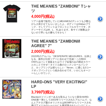
THE MEANIES "ZAMBONI" Tシャ
ツ
4,000円(税込)
ツアー会場で販売していたMEANIESのTシャツも少数な
がら入荷させてもらいましたよ。ボディーはGildanブラ
ック、そしてプリントはフロントにフルカラーです。ボ
ディーサイズはM、L、XLあります。各サイズ枚数は少
ないので早いもの勝ちですから！
THE MEANIES "ZAMBONI/I
AGREE" 7"
2,000円(税込)
2020年のアルバム「DESPERATE MEASURES」以来と
なる、新作が日本ツアーに合わせて完成！このRED
VINYLはバンド直販またはライブ会場のみの限定カラー
とのことですぜ！タイトル曲のロックンロールパンク
と、カップリングは彼ららしい「Never」に通じる3コー
ドポップパンクという組み合わせです。いかにもオージ
ーらしいサウンド。
HARD-ONS "VERY EXCITING!"
LP
3,799円(税込)
Blackieがメインボーあるを取るようになり新生HARD-
ONS第一弾として2003年リリースされたアルバムで、な
んとアナログ盤のオリジナルはBOMP!からリリースされ
再びアメリカのレーベルにも再認識されたバンドにとっ