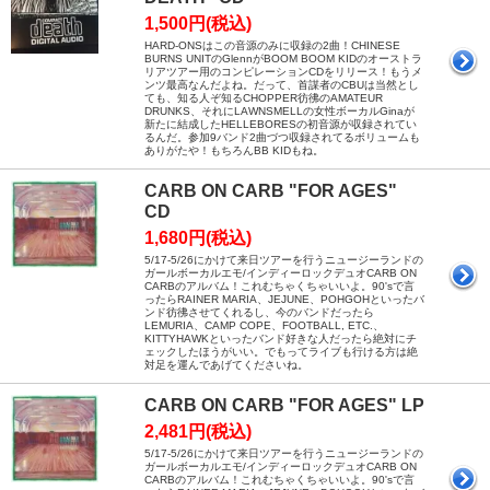
1,500円(税込)
HARD-ONSはこの音源のみに収録の2曲！CHINESE
BURNS UNITのGlennがBOOM BOOM KIDのオーストラ
リアツアー用のコンピレーションCDをリリース！もうメ
ンツ最高なんだよね。だって、首謀者のCBUは当然とし
ても、知る人ぞ知るCHOPPER彷彿のAMATEUR
DRUNKS、それにLAWNSMELLの女性ボーカルGinaが
新たに結成したHELLEBORESの初音源が収録されてい
るんだ。参加9バンド2曲づつ収録されてるボリュームも
ありがたや！もちろんBB KIDもね。
CARB ON CARB "FOR AGES"
CD
1,680円(税込)
5/17-5/26にかけて来日ツアーを行うニュージーランドの
ガールボーカルエモ/インディーロックデュオCARB ON
CARBのアルバム！これむちゃくちゃいいよ。90'sで言
ったらRAINER MARIA、JEJUNE、POHGOHといったバ
ンド彷彿させてくれるし、今のバンドだったら
LEMURIA、CAMP COPE、FOOTBALL, ETC.、
KITTYHAWKといったバンド好きな人だったら絶対にチ
ェックしたほうがいい。でもってライブも行ける方は絶
対足を運んであげてくださいね。
CARB ON CARB "FOR AGES" LP
2,481円(税込)
5/17-5/26にかけて来日ツアーを行うニュージーランドの
ガールボーカルエモ/インディーロックデュオCARB ON
CARBのアルバム！これむちゃくちゃいいよ。90'sで言