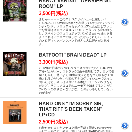
NANCY VANDAL "DEBRIEFING
ROOM" LP
3,500円(税込)
まじかーーーーこのアナログリイシューは嬉しい！
FRENZAL RHOMBのJasonが在籍していたロディックパ
ンクバンド。メロコアっちゃメロコアなんだけどファニ
ーな展開はメロコア版TOY DOLLSと言っても良い曲も
し、スペインのスコスコポップパンクみたいな曲もある
よ！これはアナログで欲しかったからうれしい。ドイツ
のメロディックパンクバンド好きな人は好きだと思う
よ。
BATFOOT! "BRAIN DEAD" LP
3,300円(税込)
2012年に日本のSPからリリースされてたBATFOOT!の
アルバムがボーナストラック2曲を追加してアナログで登
場！しかし、勢いよく18曲が次々と息をつく暇もなく連
発されるのが今作。今回のアナログリイシューで久々に
聞いたけど、やっぱり良い！基本はラモーンパンクなん
だけど、そこにメロコアのユーモアを加えてるとこがこ
のバンドの良さじゃないかな。このかっちりしていない
のが曲が
HARD-ONS "I’M SORRY SIR,
THAT RIFF’S BEEN TAKEN"
LP+CD
2,500円(税込)
お待たせしましたアナログ盤が完成！限定250枚のカラ
ービニールです。結局、言いたいのはHARD-ONSは唯一