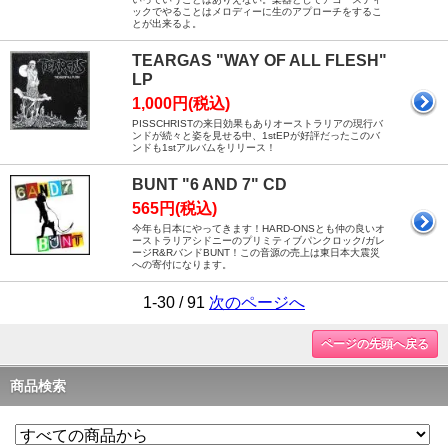
ックでやることはメロディーに生のアプローチをするこ
とが出来るよ。
TEARGAS "WAY OF ALL FLESH"
LP
1,000円(税込)
PISSCHRISTの来日効果もありオーストラリアの現行バ
ンドが続々と姿を見せる中、1stEPが好評だったこのバ
ンドも1stアルバムをリリース！
BUNT "6 AND 7" CD
565円(税込)
今年も日本にやってきます！HARD-ONSとも仲の良いオ
ーストラリアシドニーのプリミティブパンクロック/ガレ
ージR&RバンドBUNT！この音源の売上は東日本大震災
への寄付になります。
1-30 / 91
次のページへ
ページの先頭へ戻る
商品検索