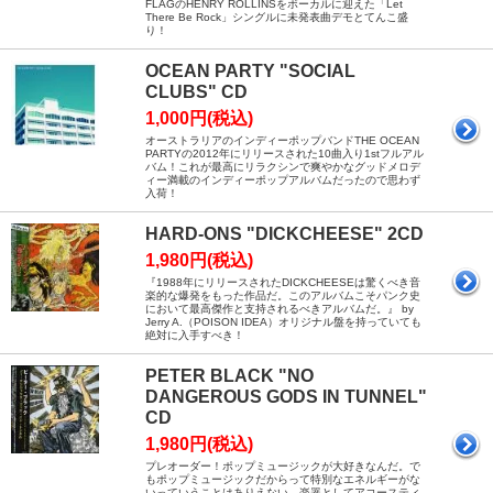
FLAGのHENRY ROLLINSをボーカルに迎えた「Let
There Be Rock」シングルに未発表曲デモとてんこ盛
り！
OCEAN PARTY "SOCIAL
CLUBS" CD
1,000円(税込)
オーストラリアのインディーポップバンドTHE OCEAN
PARTYの2012年にリリースされた10曲入り1stフルアル
バム！これが最高にリラクシンで爽やかなグッドメロデ
ィー満載のインディーポップアルバムだったので思わず
入荷！
HARD-ONS "DICKCHEESE" 2CD
1,980円(税込)
『1988年にリリースされたDICKCHEESEは驚くべき音
楽的な爆発をもった作品だ。このアルバムこそパンク史
において最高傑作と支持されるべきアルバムだ。』 by
Jerry A.（POISON IDEA）オリジナル盤を持っていても
絶対に入手すべき！
PETER BLACK "NO
DANGEROUS GODS IN TUNNEL"
CD
1,980円(税込)
プレオーダー！ポップミュージックが大好きなんだ。で
もポップミュージックだからって特別なエネルギーがな
いっていうことはありえない。楽器としてアコースティ