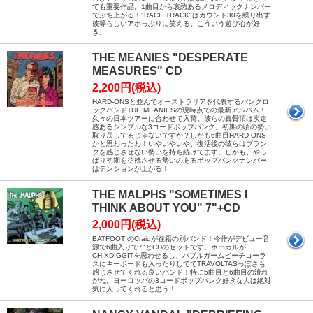
ても重要作品。1曲目から哀愁あるメロディックナンバー
でぶち上がる！"RACE TRACK"はカウント30を繰り出す
彼等らしいアホっぷりに笑える。こういう遊び心が好
き。
THE MEANIES "DESPERATE
MEASURES" CD
2,200円(税込)
HARD-ONSと並んでオーストラリアを代表するパンクロ
ックバンドTHE MEANIESの現時点での最新アルバム！
久々の日本ツアーに合わせて入荷。彼らの真骨頂は疾走
感あるシンプルな3コードポップパンク。初期の頃の勢い
取り戻してるじゃないですか？しかも6曲目HARD-ONS
かと思わったわ！いやいやいや、復活後の彼らはブラン
クを感じさせない勢いを持ち続けてます。しかも、やっ
ぱり初期を彷彿させる勢いのあるポップパンクナンバー
はテンションが上がる！
THE MALPHS "SOMETIMES I
THINK ABOUT YOU" 7"+CD
2,000円(税込)
BATFOOT!のCraigが在籍の別バンド！今作がデビュー音
源で6曲入りで7"とCDのセットです。ボーカルが
CHIXDIGGITを思わせるし、バブルガームビーチコーラ
スにキーボードも入ったりしててTRAVOLTASっぽさも
感じさせてくれる良いバンド！特に5曲目と6曲目の流れ
がね。ヨーロッパの3コードポップパンク好きな人は絶対
気に入ってくれると思う！