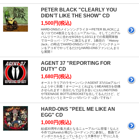
PETER BLACK "CLEARLY YOU
DIDN’T LIKE THE SHOW" CD
1,500円(税込)
HARD-ONSのメインソングライターPETER BLACKによ
るソロでの4枚目となるニューアルバム。そしてこのアル
バムリリースに合わせ8/26から10/11までの長期間単独
でヨーロッパ・ツアーに旅立ちます。1曲目の 「History
Jack」の時点でHARD-ONSのパワーポップパンクチュー
ンをアコギでやってるだけなHARD-ONSファンにんまり
な展開！
AGENT 37 "REPORTING FOR
DUTY" CD
1,680円(税込)
オーストラリアのラモーンパンクAGENT 37の1stアルバ
ムようやく到着！オージーとくればもうMEANIESを彷彿
させられます！自分たちでは引き合いにLILLINGTONS
やTEENAGE BOTTLEROCKETを出してるんだけど、ど
ちらかというとヨーロッパのバンドっぽいですね！
HARD-ONS "PEEL ME LIKE AN
EGG" CD
1,000円(税込)
結成30周年の集大成となるニューアルバム登場！なんと
今作ではKeishが再びレコーディングに参加し、数曲でメ
インボーカルをとっているという大事件が！守りに入る