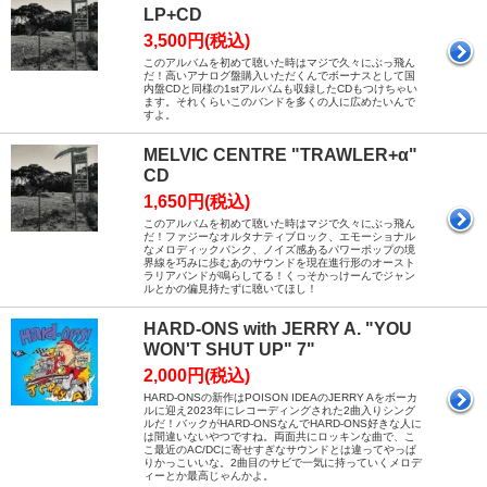
LP+CD
3,500円(税込)
このアルバムを初めて聴いた時はマジで久々にぶっ飛ん
だ！高いアナログ盤購入いただくんでボーナスとして国
内盤CDと同様の1stアルバムも収録したCDもつけちゃい
ます。それくらいこのバンドを多くの人に広めたいんで
すよ。
MELVIC CENTRE "TRAWLER+α"
CD
1,650円(税込)
このアルバムを初めて聴いた時はマジで久々にぶっ飛ん
だ！ファジーなオルタナティブロック、エモーショナル
なメロディックパンク、ノイズ感あるパワーポップの境
界線を巧みに歩むあのサウンドを現在進行形のオースト
ラリアバンドが鳴らしてる！くっそかっけーんでジャン
ルとかの偏見持たずに聴いてほし！
HARD-ONS with JERRY A. "YOU
WON'T SHUT UP" 7"
2,000円(税込)
HARD-ONSの新作はPOISON IDEAのJERRY Aをボーカ
ルに迎え2023年にレコーディングされた2曲入りシング
ルだ！バックがHARD-ONSなんでHARD-ONS好きな人に
は間違いないやつですね。両面共にロッキンな曲で、こ
こ最近のAC/DCに寄せすぎなサウンドとは違ってやっぱ
りかっこいいな。2曲目のサビで一気に持っていくメロデ
ィーとか最高じゃんかよ。