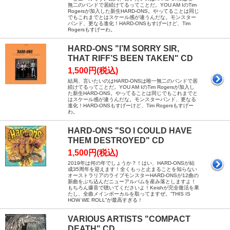
無二のバンドで居続けてるってことだ。YOU AM IのTim
Rogersが加入した新生HARD-ONS。やってることは同じ
でもこれまでとはスケール感が違うんだな。モンスター
バンド、更なる進化！HARD-ONSもすげーけど、Tim
Rogersもすげーわ。
HARD-ONS "I’M SORRY SIR,
THAT RIFF’S BEEN TAKEN" CD
1,500円(税込)
結局、言いたいのはHARD-ONSは唯一無二のバンドで居
続けてるってことだ。YOU AM IのTim Rogersが加入し
た新生HARD-ONS。やってることは同じでもこれまでと
はスケール感が違うんだな。モンスターバンド、更なる
進化！HARD-ONSもすげーけど、Tim Rogersもすげー
わ。
HARD-ONS "SO I COULD HAVE
THEM DESTROYED" CD
1,500円(税込)
2019年は何の年でしょうか？！はい、HARD-ONSが結
成35周年を迎えます！全くもっと止まることを知らない
オーストラリアのライブモンスターHARD-ONSが12曲の
新曲をぶち込んだニューアルバムを産み落としますよ！
もちろん爆音で聴いてくださいよ！Keishが完全復活を果
たし、全曲メインボーカルを取ってますぜ。”THIS IS
HOW WE ROLL”が最高すぎる！
VARIOUS ARTISTS "COMPACT
DEATH" CD