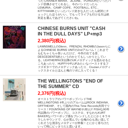
ったらRAINER MARIA、JEJUNE、POHGOHといったバ
ンド彷彿させてくれるし、今のバンドだったら
LEMURIA、CAMP COPE、FOOTBALL, ETC.、
KITTYHAWKといったバンド好きな人だったら絶対にチ
ェックしたほうがいい。でもってライブも行ける方は絶
対足を運んであげてくださいね。
CHINESE BURNS UNIT "CASH
IN THE DULL DAYS" LP+mp3
2,380円(税込)
LAWNSMELLのGlenn、FRENZAL RHOMBのJasonらに
よるCHINESE BURNS UNITの2ndアルバム！これまで
もむちゃくちゃ良いんだけど、今作の出てる音、
DESCEDENTS的というのかとてもしっかりとしてい
る。LEATHERFACE以降のUKメロディックを思わせると
ころあったり、HUFFYやFLUFみたいなバーストするフ
ァズギターでのメロディックあったり、Cruzianメロディ
ックスタイルとほんと俺のツボに入ってくる！
THE WELLINGTONS "END OF
THE SUMMER" CD
2,376円(税込)
オーストラリアのパワーポップバンドTHE
WELLINGTONS 4年ぶりのアルバムはROCK INDIANA、
OFFTHEHIP、そして国内のThis Time Records共同でリ
リース！FOUNTAINS OF WAYNEやJELLY FISHな90年
代以降のパワーポップに、コステロ、すなわちKURT
BAKERなパワーポップ感をブレンドしたとにかくキラキ
ラしたサウンドで、心が荒んでいる俺の心も洗い流して
くれそうな清涼なメロディーが炸裂！とにかく溶ろけた
いって時にピッタリだと思います。