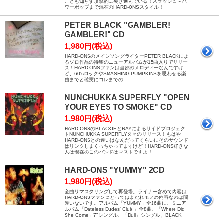
ことも知らず攻撃的に突き進んでいる！スラッシュ～パ
ワーポップまで混在のHARD-ONSスタイル！
PETER BLACK "GAMBLER!
GAMBLER!" CD
1,980円(税込)
HARD-ONSのメインソングライターPETER BLACKによ
るソロ作品の待望のニューアルバムが15曲入りでリリー
ス！HARD-ONSファンは当然のメロディーなんですけ
ど、60'sロックやSMASHING PUMPKINSを思わせる楽
曲までと確実にコレまでの
NUNCHUKKA SUPERFLY "OPEN
YOUR EYES TO SMOKE" CD
1,980円(税込)
HARD-ONSのBLACKIEとRAYによるサイドプロジェク
トNUNCHUKKA SUPERFLY久々のリリース！もはや
HARD-ONSとの違いはなんだってくらいにそのサウンド
はリンクしまくっちゃってますけど！HARD-ONS好きな
人は現在のこのバンドはマストですよ！
HARD-ONS "YUMMY" 2CD
1,980円(税込)
全曲リマスタリングして再登場。ライナー含めて内容は
HARD-ONSファンにとってはよだれモノの内容なのは間
違いないです。アルバム「YUMMY」全16曲に、ミニア
ルバム「Dateless Dudes' Club 」全8曲、「Where Did
She Come」7"シングル、「Dull」シングル、BLACK