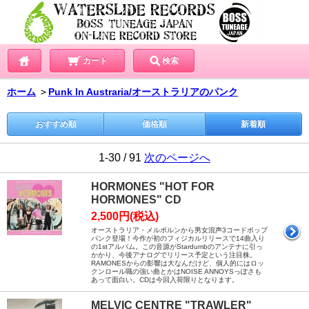
カート
検索
ホーム
＞
Punk In Austraria/オーストラリアのパンク
おすすめ順
価格順
新着順
1-30 / 91
次のページへ
HORMONES "HOT FOR
HORMONES" CD
2,500円(税込)
オーストラリア・メルボルンから男女混声3コードポップ
パンク登場！今作が初のフィジカルリリースで14曲入り
の1stアルバム。この音源がStardumbのアンテナに引っ
かかり、今後アナログでリリース予定という注目株。
RAMONESからの影響は大なんだけど、個人的にはロッ
クンロール職の強い曲とかはNOISE ANNOYSっぽさも
あって面白い。CDは今回入荷限りとなります。
MELVIC CENTRE "TRAWLER"