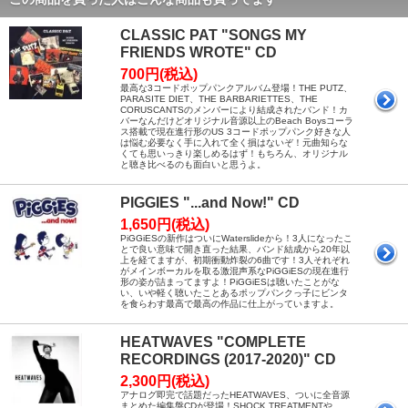
CLASSIC PAT "SONGS MY
FRIENDS WROTE" CD
700円(税込)
最高な3コードポップパンクアルバム登場！THE PUTZ、
PARASITE DIET、THE BARBARIETTES、THE
CORUSCANTSのメンバーにより結成されたバンド！カ
バーなんだけどオリジナル音源以上のBeach Boysコーラ
ス搭載で現在進行形のUS 3コードポップパンク好きな人
は悩む必要なく手に入れて全く損はないぞ！元曲知らな
くても思いっきり楽しめるはず！もちろん、オリジナル
と聴き比べるのも面白いと思うよ。
PIGGIES "...and Now!" CD
1,650円(税込)
PiGGiESの新作はついにWaterslideから！3人になったこ
とで良い意味で開き直った結果、バンド結成から20年以
上を経てますが、初期衝動炸裂の6曲です！3人それぞれ
がメインボーカルを取る激混声系なPiGGiESの現在進行
形の姿が詰まってますよ！PiGGiESは聴いたことがな
い、いや軽く聴いたことあるポップパンクっ子にビンタ
を食らわす最高で最高の作品に仕上がっていますよ。
HEATWAVES "COMPLETE
RECORDINGS (2017-2020)" CD
2,300円(税込)
アナログ即完で話題だったHEATWAVES、ついに全音源
まとめた編集盤CDが登場！SHOCK TREATMENTや