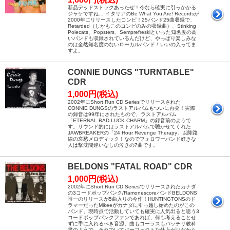
新品デッドストックあったぜ！今なら確実に引っかかる
ジャケですね… イタリアのBe What You Are! Recordsが
2000年にリリースしたコンピ！25バンド25曲収録で、
Retarded（しかもこのコンピのみの収録曲）、Stinking
Polecats、Popsters、Semprefreskiといった知名度の高
いバンドも収録されているんだけど、やっぱり楽しみな
のは全然知名度のないローカルバンド！いいの入ってま
すよ。
CONNIE DUNGS "TURNTABLE"
CDR
1,000円(税込)
2002年にShort Run CD Seriesでリリースされた
CONNIE DUNGSのラストアルバムもついに再発！実際
の録音は99年にされたもので、ラストアルバム
「ETERNAL BAD LUCK CHARM」の録音前のようで
す。サウンド的にはラストアルバムで聴かせてくれた
JAWBREAKERの「24 Hour Revenge Therapy」以降路
線の哀愁メロディック！なのでフォロワーバンド好きな
人は撃沈間違いなしの泣きの7曲です。
BELDONS "FATAL ROAD" CDR
1,000円(税込)
2002年にShort Run CD Seriesでリリースされたカナダ
の3コードポップパンク/RamonescoreバンドBELDONS
唯一のリリースが5曲入りの今作！HUNTINGTONSのド
ラマーだったMikeeがカナダに引っ越し始めたのがこの
バンド。現時点で活動していても確実に人気出ると思う3
コードポップパンクファンであれば、何も考えることせ
ずに手に入れるべき音源。曲もコーラスもバッチリ教科
書のようで、それでいてパーフェクトな仕上がりだから