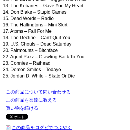
13. The Kobanes – Gave You My Heart
14. Don Blake – Stupid Games
15. Dead Words – Radio
16. The Hallingtons – Mini Skirt
17. Atoms – Fall For Me
18. The Decline – Can't Quit You
19. U.S. Ghouls – Dead Saturday
20. Fairmounts – Bitchface
22. Agent Pazz – Crawling Back To You
23. Connies – Rathead
24. Demon Smiles – Todayo
25. Jordan D. White – Skate Or Die
この商品について問い合わせる
この商品を友達に教える
買い物を続ける
この商品をログピでつぶやく