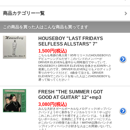
商品カテゴリー一覧
この商品を買った人はこんな商品も買ってます
HOUSEBOY "LAST FRIDAYS
SELFLESS ALLSTARS" 7"
1,500円(税込)
こちらも奇跡の再入荷！95年リリースのHOUSEBOYの
デビューシングルだぜ！このバンドのメンバーが
DRIVER ELEVENも途中から同時進行でやっていて、
HOUSEBOYとDRIVER ELEVENを合体させJOIN'Rへと
発展したのです。DRIVER ELEVENよりもメロディック
寄りのサウンドだけど、4曲全て泣ける。DRIVER
ELEVENでこのバンドを知った人はこのHOUSEBOYも
遡って知ってください！
FRESH "THE SUMMER I GOT
GOOD AT GUITAR" 12"+mp3
3,080円(税込)
みんな大好きガールボーカルなメロディック/ポップパン
クバンドようやく新作をフィジカルリリース！やっぱり
これこれこのウキウキ感ですよこのバンドは。うま過ぎ
ないボーカルに、全体的に上下するメロディーにリズム
がこのバンドの特徴であり良さ！MATHA以降のパンクポ
ップ/インディーパンクが好きな人はこれ間違いないでし
ょう！