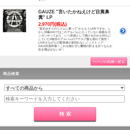
GAUZE "言いたかねえけど目糞鼻
糞" LP
2,970円(税込)
"貧乏ゆすりのリズムに乗って"からもう14年ですか。し
かし消毒GIGではこのアルバムに入っていない新曲をガ
ンガンやっており、いつ音源として聴けるのか心待ちに
していた6枚目のアルバムのアナログ盤も遅れて発売！
LIVEさながらの緊張感が途切れないノンストップ･
GAUZE節炸裂！これを聴かずに鬱憤の貯まる日々なんか
吹き飛ばせないぜ！
ページの先頭へ戻る
商品検索