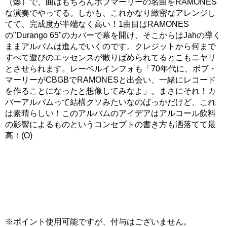
（爆）で、曲はもちろんボブマーリーの名曲をRAMONES
な演奏でやってる。しかも、これかなり緻密なアレンジし
てて、完成度が半端なく高い！1曲目はRAMONES
の"Durango 65"のカバーで幕を開け、そこからはJahの導く
ままアルバムは進んでいくのです。クレジットから何まで
すべて遊びのエッセンスが散りばめられてるとこもニヤリ
とさせられます。レーベルインフォも「70年代に、ボブ・
マーリーがCBGBでRAMONESと出会い、一緒にレコード
を作ることになったと想像してみなよ」。まさにそれ！カ
バーアルバムって結構クソみたいなのばっかだけど、これ
は素晴らしい！このアルバムのアイデアはアルコール飲料
の影響によるものというコンセプトの書き方も洒落てて最
高！(O)
※ポイント使用可能ですが、付与はございません。