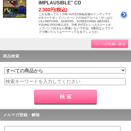
IMPLAUSIBLE" CD
2,300円(税込)
これも残ってた！THE PUTZのBilly在籍のインディアナ
の3コードポップパンクバンドの2ndアルバム！やっぱり
LILLINGTONS、QUEERS、SCREECHING WEASEL、
YOUNG ROCHELLES、THE PUTZといった3コードポ
ップパンク好きなら間違いないですね。6曲目なんてライ
ブで聴いたらうぉーーーってなるでしょうが。
ページの先頭へ戻る
商品検索
メルマガ登録・解除