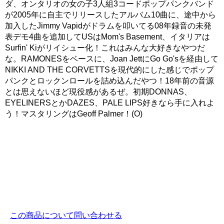
ダ、オンタリオの女の子3人組3コードポップパンクバンド
が2005年に自主でリリースしたアルバム10曲に、途中から
加入したJimmy Vapidがドラムを叩いてる08年録音の未発
表デモ4曲を追加してUSはMom's Basement、イタリアは
Surfin' Kiがリイシュー化！これはみんな大好きなやつだ
な。RAMONESをベースに、Joan JettにGo Go'sを経由して
NIKKI AND THE CORVETTSを現代的にした感じでポップ
パンクとロックンロールを詰め込んだやつ！18年前の音源
とは思えないほど現役感があるぜ。初期DONNAS、
EYELINERSとかDAZES、PALE LIPS好きなら手に入れよ
う！マスタリングはGeoff Palmer！(O)
この商品について問い合わせる