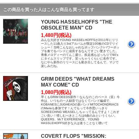
この商品を買った人はこんな商品も買ってます
YOUNG HASSELHOFFS "THE
OBSOLETE MAN" CD
1,480円(税込)
みんな大好きYOUNG HASSELHOFFSが2011年にリリ
ースした11曲入り3rdアルバムが限定100枚のCDでリイ
シュー！当時こんなおしゃれなポップパンク/パワーポッ
プを奏でるバンドに成長するなんてすごい驚きでした。
青春メロディーのてんこ盛り。疾走感もばっちりで90's
にタイムスリップです。笑っちゃうくらいに名作です。
なにやら新作のリリースにも動き出してるんで、マジで
楽しみだね。
GRIM DEEDS "WHAT DREAMS
MAY COME" CD
1,080円(税込)
早くもGRIM DEEDS新作！なんなのこのペース（笑）今
作は、いつもの一人録音ではなくてバンド編成で、
KOBANESにJUGHEADの新バンドMITOCHONDRIACS
のMariaも参加です！んでもって今作思いっきり
SCREECHING WEASELしちゃってるんですよ！これす
ごい良い！惜しむべきところは6曲のみというくらい。
QUEERS、Mr.T EXPERIENCE、YOUNG
HASSLEHOFFS好きな人は迷うことなく聴いて
COVERT FLOPS "MISSION: