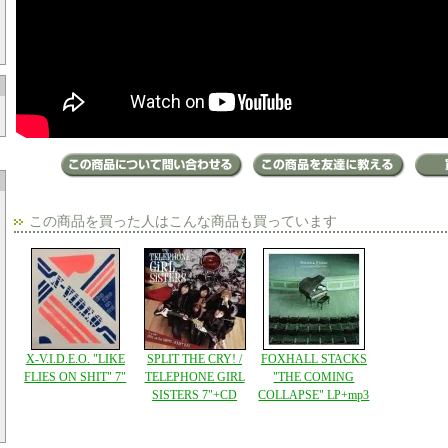
この商品を買った人はこんな商品も買っています
X-V.I.D.E.O. "LIKE
SPLIT THE CRY! /
FOXHALL STACKS
FLIES ON SHIT" 7"
TELEPHONE GIRL
"THE COMING
SISTERS 7"+CD
COLLAPSE" LP+mp3