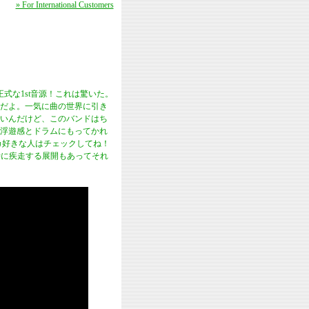
» For International Customers
く正式な1st音源！これは驚いた。
だよ。一気に曲の世界に引き
いんだけど、このバンドはち
浮遊感とドラムにもってかれ
カ好きな人はチェックしてね！
ですが時に疾走する展開もあってそれ