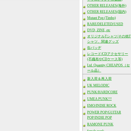
OTHER RELEASES(海外)
OTHER RELEASES(国内)
Mutant Pop (Timbo)
RARE/DELETED/USED
DVD, ZINE, etc
オリジナルTシャツ/その他T
シャツ、関連グッズ
缶バッヂ
レコード/CDアクセサリー
(不織布やCDケース等)
Ltd. Quantity CHEAPOS（セ
ール品）
新入荷＆再入荷
UK MELODIC
PUNK/HARDCORE
UMEA PUNK!!!
EMO/INDIE ROCK
POWER POP/GUITAR
POP/INDIE POP
RAMONE PUNK