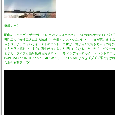
※紙ジャケ
岡山のシューゲイザー/ポストロック/マスロックバンドSouvenirismのデモに続
男性二人で女性二人による編成で、全曲インストなんだけど、ウタが聴こえるん
込まれるよ。こういうインストのバンドってすげー曲が長くて飽きちゃうのも多
ょうど良い感じで、すぐに再生ボタンをまた押したくなる。とにかく、ギターの
ますわ。ライブも絶対気持ち良さそう。エモ/インディーロック、エレクトロニ
EXPLOSIONS IN THE SKY、MOGWAI、TRISTEZAのようなズブズブ系
も上がる要素！(O)