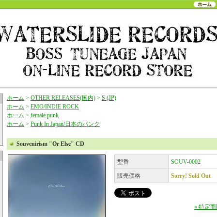
ホーム
>
OTHER RELEASES(国内)
>
S (JP)
ホーム
>
EMO/INDIE ROCK
ホーム
>
female punk
ホーム
>
Punk In Japan/日本のパンク
Souvenirism "Or Else" CD
型番
SOUV-0002
販売価格
Sorry! Sold Out
» 特定