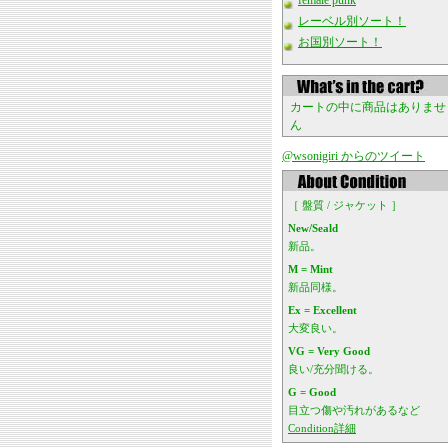
female punk
レーベル別ソート！
お国別ソート！
カートの中に商品はありませ
ん
@wsonigiri からのツイート
［ 盤質 / ジャケット ］
New/Seald
新品。
M = Mint
新品同様。
Ex = Excellent
大変良い。
VG = Very Good
良い/充分聞ける。
G = Good
目立つ傷や汚れがあるなど
Condition詳細