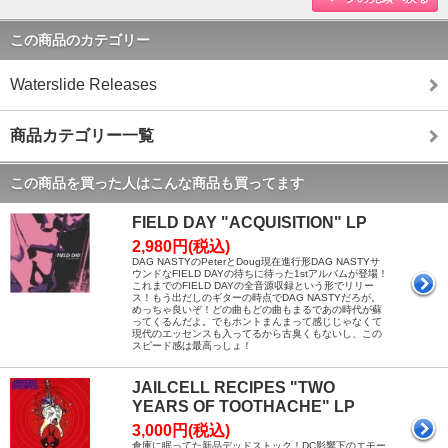
この商品のカテゴリー
Waterslide Releases
商品カテゴリー一覧
この商品を買った人はこんな商品も買ってます
FIELD DAY "ACQUISITION" LP
2,980円(税込)
DAG NASTYのPeterとDoug現在進行形DAG NASTYサ
ウンドなFIELD DAYの待ちに待った1stアルバムが登場！
これまでのFIELD DAYの全音源収録という形でリリー
ス！もう出だしのギターの時点でDAG NASTYだろが。
めっちゃ良いぞ！どの曲もどの曲もまるであの時代が蘇
ってくるんだよ。でもホントまんまって感じじゃなくて
現代のエッセンスも入ってるから古臭くもないし、この
スピード感は最高っしょ！
JAILCELL RECIPES "TWO
YEARS OF TOOTHACHE" LP
3,000円(税込)
倉庫に眠ってた新品デッドストック！DC影響下のエモー