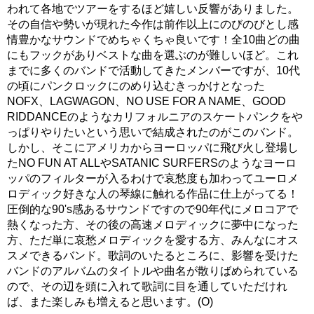
われて各地でツアーをするほど嬉しい反響がありました。
その自信や勢いが現れた今作は前作以上にのびのびとし感
情豊かなサウンドでめちゃくちゃ良いです！全10曲どの曲
にもフックがありベストな曲を選ぶのが難しいほど。これ
までに多くのバンドで活動してきたメンバーですが、10代
の頃にパンクロックにのめり込むきっかけとなった
NOFX、LAGWAGON、NO USE FOR A NAME、GOOD
RIDDANCEのようなカリフォルニアのスケートパンクをや
っぱりやりたいという思いで結成されたのがこのバンド。
しかし、そこにアメリカからヨーロッパに飛び火し登場し
たNO FUN AT ALLやSATANIC SURFERSのようなヨーロ
ッパのフィルターが入るわけで哀愁度も加わってユーロメ
ロディック好きな人の琴線に触れる作品に仕上がってる！
圧倒的な90's感あるサウンドですので90年代にメロコアで
熱くなった方、その後の高速メロディックに夢中になった
方、ただ単に哀愁メロディックを愛する方、みんなにオス
スメできるバンド。歌詞のいたるところに、影響を受けた
バンドのアルバムのタイトルや曲名が散りばめられている
ので、その辺を頭に入れて歌詞に目を通していただけれ
ば、また楽しみも増えると思います。(O)