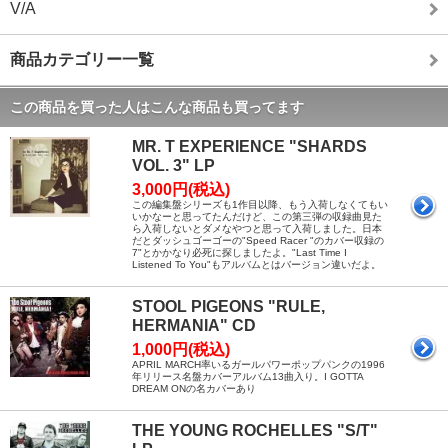
V/A
商品カテゴリー一覧
この商品を買った人はこんな商品も買ってます
MR. T EXPERIENCE "SHARDS
VOL. 3" LP
3,000円(税込)
この編集盤シリーズも1作目以降、もう入荷しなくてもい
いかなーと思ってたんだけど、この第三弾の収録曲見た
ら入荷しないとダメなやつと思って入荷しました。日本
だとダッシュゴーゴーの"Speed Racer "のカバー収録の
7"とかかなり必死に探しましたよ。"Last Time I
Listened To You"もアルバムとはバージョン違いだよ。
STOOL PIGEONS "RULE,
HERMANIA" CD
1,000円(税込)
APRIL MARCH率いるガールパワーポップパンクの1996
年リリース名盤カバーアルバム13曲入り。I GOTTA
DREAM ONの名カバーあり
THE YOUNG ROCHELLES "S/T"