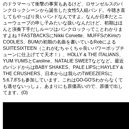
のドラマーって衝撃の事実もあるけど、ロサンゼルスのパ
ンクロックシーンから誕生した女性5人組バンド。今聴き直
してもやっぱり良いバンドなんですよ。なんか日本だとニ
ューウェーブの申し子みたいな扱いなんだけど、初期はほ
んと演奏下手だしルーツはパンクロックってことわかりま
すよね？FASTBACKSにNikki Corvette、MUFFSのKimの
COOLIES、BUMの初期の名曲を書いているRobによる
SUITESIXTEEN（これがむちゃくちゃ良いパワーポップチ
ューンに仕上げてて天才！）、HOLLY & THE ITALIANS、
YUM YUMSとCaroline、NATALIE SWEETなどなど。最近
のバンドからはBABY SHAKES、PALE LIPSにHAYLEY &
THE CRUSHERS、日本からは我らのTWEEZERSに
5.6.7.8'Sも参加しています。これはGO-GO'Sわからなくて
も逃せないっしょ。あまりにも原価高いので、原価で出し
てます。(O)