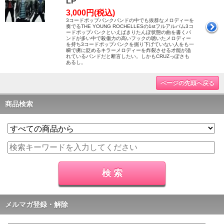
LP
3,000円(税込)
3コードポップパンクバンドの中でも抜群なメロディーを
奏でるTHE YOUNG ROCHELLESの1stフルアルバム3コ
ードポップパンクといえばきりたんぽ状態の曲を書くバ
ンドが多い中で殺傷力の高いフックの聴いたメロディー
を持ち3コードポップパンクを掘り下げていない人をも一
瞬で虜に貶めるキラーメロディーを炸裂させる才能が溢
れているバンドだと断言したい。しかもCRUZっぽさも
あるし。
ページの先頭へ戻る
商品検索
メルマガ登録・解除