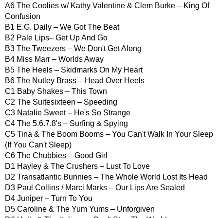
A6 The Coolies w/ Kathy Valentine & Clem Burke – King Of
Confusion
B1 E.G. Daily – We Got The Beat
B2 Pale Lips– Get Up And Go
B3 The Tweezers – We Don't Get Along
B4 Miss Marr – Worlds Away
B5 The Heels – Skidmarks On My Heart
B6 The Nutley Brass – Head Over Heels
C1 Baby Shakes – This Town
C2 The Suitesixteen – Speeding
C3 Natalie Sweet – He's So Strange
C4 The 5.6.7.8's – Surfing & Spying
C5 Tina & The Boom Booms – You Can't Walk In Your Sleep
(If You Can't Sleep)
C6 The Chubbies – Good Girl
D1 Hayley & The Crushers – Lust To Love
D2 Transatlantic Bunnies – The Whole World Lost Its Head
D3 Paul Collins / Marci Marks – Our Lips Are Sealed
D4 Juniper – Turn To You
D5 Caroline & The Yum Yums – Unforgiven