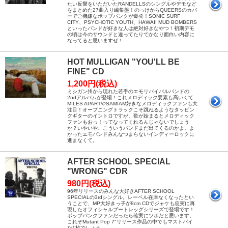
たい反響をいただいたRANDELLSのシングルやデモなど
をまとめた27曲入り編集盤！のっけからQUEERSのカバ
ーでご機嫌なポップパンクが爆発！SONIC SURF
CITY、PSYCHOTIC YOUTH、HAWAII MUD BOMBERS
といったバンドが好きな人は絶対好きなやつ！初期デモ
の頃は今のサウンドと違ってたりでかなり面白い内容に
なってると思いますぜ！
HOT MULLIGAN "YOU'LL BE
FINE" CD
1,200円(税込)
ミシガン州から現れた若手のエモリバイバルバンドの
2ndアルバムが登場！これメロディック要素も高いくて
MILES APARTやSAMIAM好きなメロディックファンも大
注目！オープニングトラックこそ跳ねるようなタッピン
グギターのイントロですが、歌が始まるとメロディック
ファンもおっ！ってなってくれるんじゃないでしょう
か？いやいや、こういうバンドまだ出てくるのかよ。よ
かったエモバンドみんなつまらないインディーロックに
進まなくて。
AFTER SCHOOL SPECIAL
"WRONG" CDR
980円(税込)
96年リリースのみんな大好きAFTER SCHOOL
SPECIALの3rdシングル。レーベル在庫なくなったとい
うことで、MP大好きっ子が8cm CDでジャケも忠実に再
現したオフィシャルブートレッグシリーズで登場です！
ポップパンクファンだったら確実にツボだと思います。
これぞMutant Pop 7"リリース作品の中でもマストバイ
な1枚でしょう。