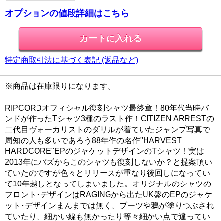
オプションの値段詳細はこちら
特定商取引法に基づく表記 (返品など)
※商品は在庫限りになります。
RIPCORDオフィシャル復刻シャツ最終章！80年代当時バ
ンドが作ったTシャツ3種のラスト作！CITIZEN ARRESTの
二代目ヴォーカリストのダリルが着ていたジャンプ写真で
周知の人も多いであろう88年作の名作"HARVEST
HARDCORE"EPのジャケットデザインのTシャツ！実は
2013年にバズからこのシャツも復刻しないか？と提案頂い
ていたのですが色々とリリースが重なり後回しになってい
て10年越しとなってしまいました。オリジナルのシャツの
フロント･デザインはRAGINGから出たUK盤のEPのジャケ
ット･デザインまんまでは無く、ブーツや鴉が塗りつぶされ
ていたり、細かい線も無かったり等々細かい点で違ってい