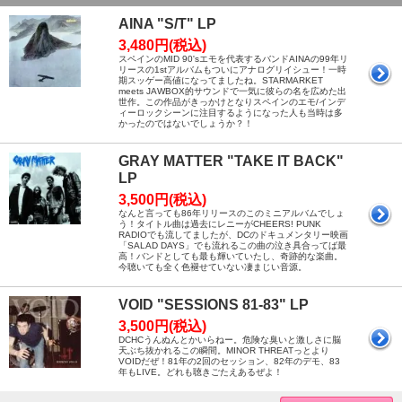
AINA "S/T" LP
3,480円(税込)
スペインのMID 90'sエモを代表するバンドAINAの99年リ
リースの1stアルバムもついにアナログリイシュー！一時
期スッゲー高値になってましたね。STARMARKET
meets JAWBOX的サウンドで一気に彼らの名を広めた出
世作。この作品がきっかけとなりスペインのエモ/インデ
ィーロックシーンに注目するようになった人も当時は多
かったのではないでしょうか？！
GRAY MATTER "TAKE IT BACK"
LP
3,500円(税込)
なんと言っても86年リリースのこのミニアルバムでしょ
う！タイトル曲は過去にレニーがCHEERS! PUNK
RADIOでも流してましたが、DCのドキュメンタリー映画
「SALAD DAYS」でも流れるこの曲の泣き具合ってば最
高！バンドとしても最も輝いていたし、奇跡的な楽曲。
今聴いても全く色褪せていない凄まじい音源。
VOID "SESSIONS 81-83" LP
3,500円(税込)
DCHCうんぬんとかいらねー。危険な臭いと激しさに脳
天ぶち抜かれるこの瞬間。MINOR THREATっとより
VOIDだぜ！81年の2回のセッション、82年のデモ、83
年もLIVE。どれも聴きごたえあるぜよ！