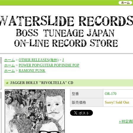
ホーム
>
OTHER RELEASES(海外)
>
J
ホーム
>
POWER POP/GUITAR POP/INDIE POP
ホーム
>
RAMONE PUNK
JAGGER HOLLY "RIVOLTELLA" CD
型番
OR-170
販売価格
Sorry! Sold Out
» 特定