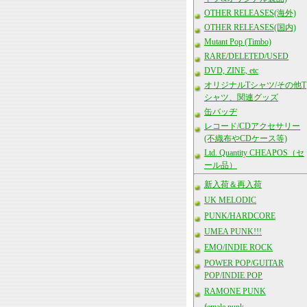
OTHER RELEASES(海外)
OTHER RELEASES(国内)
Mutant Pop (Timbo)
RARE/DELETED/USED
DVD, ZINE, etc
オリジナルTシャツ/その他T
シャツ、関連グッズ
缶バッヂ
レコード/CDアクセサリー
(不織布やCDケース等)
Ltd. Quantity CHEAPOS（セ
ール品）
新入荷＆再入荷
UK MELODIC
PUNK/HARDCORE
UMEA PUNK!!!
EMO/INDIE ROCK
POWER POP/GUITAR
POP/INDIE POP
RAMONE PUNK