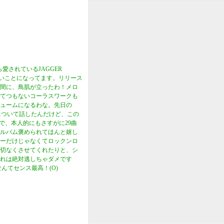
されているJAGGER
すごいことになってます。リリース
間に、鳥肌が立ったわ！メロ
てつもないコーラスワークも
ュームになるわな。先日の
ムについて話したんだけど、この
で、本人的にもさすがに29曲
ルバム褒められてほんと嬉し
ーだけじゃなくてロックンロ
切なくさせてくれたりと、シ
れは絶対逃しちゃダメです
やるなんてセンス最高！(O)