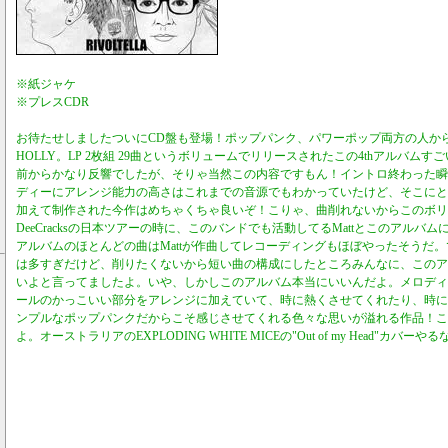
※紙ジャケ
※プレスCDR
お待たせしましたついにCD盤も登場！ポップパンク、パワーポップ両方の人から愛
HOLLY。LP 2枚組 29曲というボリュームでリリースされたこの4thアルバム
前からかなり反響でしたが、そりゃ当然この内容ですもん！イントロ終わった瞬
ディーにアレンジ能力の高さはこれまでの音源でもわかっていたけど、そこにと
加えて制作された今作はめちゃくちゃ良いぞ！こりゃ、曲削れないからこのボリ
DeeCracksの日本ツアーの時に、このバンドでも活動してるMattとこのアルバ
アルバムのほとんどの曲はMattが作曲してレコーディングもほぼやったそうだ。
は多すぎだけど、削りたくないから短い曲の構成にしたところみんなに、このア
いよと言ってましたよ。いや、しかしこのアルバム本当にいいんだよ。メロディ
ールのかっこいい部分をアレンジに加えていて、時に熱くさせてくれたり、時に
ンプルなポップパンクだからこそ感じさせてくれる色々な思いが溢れる作品！こ
よ。オーストラリアのEXPLODING WHITE MICEの"Out of my Head"カバー