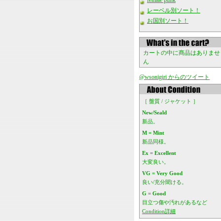
female punk
レーベル別ソート！
お国別ソート！
カートの中に商品はありませ
ん
@wsonigiri からのツイート
［ 盤質 / ジャケット ］
New/Seald
新品。
M = Mint
新品同様。
Ex = Excellent
大変良い。
VG = Very Good
良い/充分聞ける。
G = Good
目立つ傷や汚れがあるなど
Condition詳細