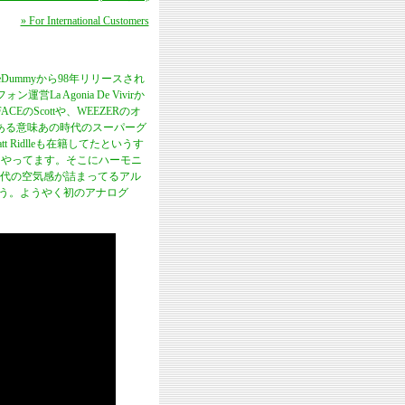
» For International Customers
neDummyから98年リリースされ
a Agonia De Vivirか
FACEのScottや、WEEZERのオ
）などある意味あの時代のスーパーグ
 Ridlleも在籍してたというす
クをやってます。そこにハーモニ
時代の空気感が詰まってるアル
思う。ようやく初のアナログ