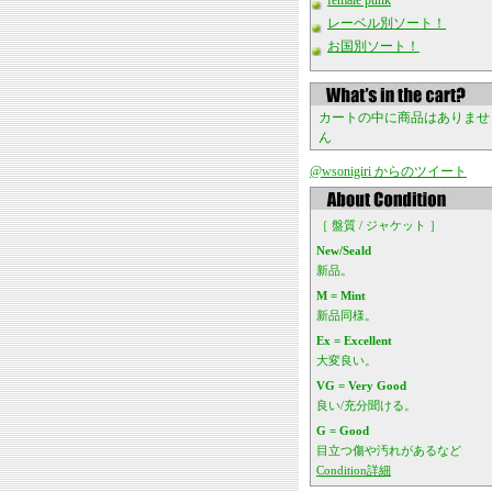
female punk
レーベル別ソート！
お国別ソート！
カートの中に商品はありませ
ん
@wsonigiri からのツイート
［ 盤質 / ジャケット ］
New/Seald
新品。
M = Mint
新品同様。
Ex = Excellent
大変良い。
VG = Very Good
良い/充分聞ける。
G = Good
目立つ傷や汚れがあるなど
Condition詳細