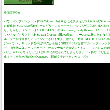
※限定300枚
パワーポップパンクバンドWAXのJoe Sibを中心に結成された22 JACKSのSideO
た傑作1stアルバムが初のアナログリイシューだぜ！こちらもWILD ANIMALSのフォン運営L
ら。しかし、メンバーはADOLESCENTSのSteve SotoとSandy Henson、FACE TO 
リジナルギタリストであるJason Cropper（Blue Albumリリース前に抜けた
ループで制作されたアルバムでございますよ。他にも一時期FACE TO FACEのMatt
げーバンド。サウンド自体はWAXから続くGREEN DAY影響下のポップパン
ー、90年代以降のパワーポップ、オルタナ感も混ぜ込んだもので、まさにあの
バム。WAXもそうだったけど90年代の埋もれてしまった良いバンドの1つだと
化！ってかJoeがSideOneDummyの共同創立者だったのかよ！(O)