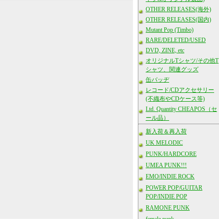
OTHER RELEASES(海外)
OTHER RELEASES(国内)
Mutant Pop (Timbo)
RARE/DELETED/USED
DVD, ZINE, etc
オリジナルTシャツ/その他T
シャツ、関連グッズ
缶バッヂ
レコード/CDアクセサリー
(不織布やCDケース等)
Ltd. Quantity CHEAPOS（セ
ール品）
新入荷＆再入荷
UK MELODIC
PUNK/HARDCORE
UMEA PUNK!!!
EMO/INDIE ROCK
POWER POP/GUITAR
POP/INDIE POP
RAMONE PUNK