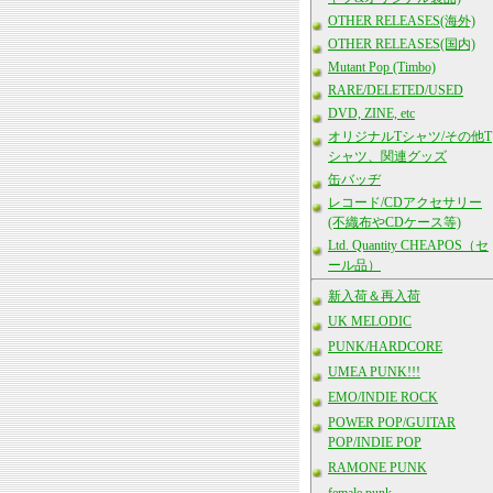
OTHER RELEASES(海外)
OTHER RELEASES(国内)
Mutant Pop (Timbo)
RARE/DELETED/USED
DVD, ZINE, etc
オリジナルTシャツ/その他T
シャツ、関連グッズ
缶バッヂ
レコード/CDアクセサリー
(不織布やCDケース等)
Ltd. Quantity CHEAPOS（セ
ール品）
新入荷＆再入荷
UK MELODIC
PUNK/HARDCORE
UMEA PUNK!!!
EMO/INDIE ROCK
POWER POP/GUITAR
POP/INDIE POP
RAMONE PUNK