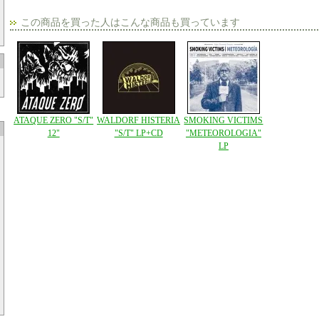
この商品を買った人はこんな商品も買っています
ATAQUE ZERO "S/T"
WALDORF HISTERIA
SMOKING VICTIMS
12"
"S/T" LP+CD
"METEOROLOGIA"
LP