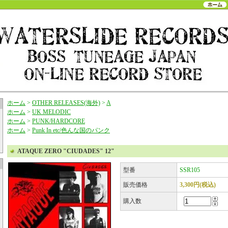
ホーム
>
OTHER RELEASES(海外)
>
A
ホーム
>
UK MELODIC
ホーム
>
PUNK/HARDCORE
ホーム
>
Punk In etc/色んな国のパンク
ATAQUE ZERO "CIUDADES" 12"
型番
SSR105
販売価格
3,300円(税込)
購入数