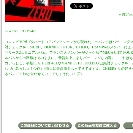
» 特定
※W/INSERT+Poster
コロンビア/ボゴタハードコアパンクシーンから現れたこのバンドはバーニング
対チェックを！MURO、DERNIER FUTUR、EXILIO、TRAMPAのメンバーに
リリース2ndミニアルバム。フランス人メンバーがジャケ写でMEGA CITY FOU
ルバムからの路線はそのままに、音質向上、よりバーニングな内容に！これはも
コアっしょ。初期LEATHERFACEやMANIFESTO JUKEBOXは絶対チェッ
しづかみっしょ？今作も4曲目に最高曲をもってきてますよ。CHEERS!なの好
るバンド！1stと合わせていってちょうだい！(O)