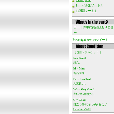
female punk
レーベル別ソート！
お国別ソート！
カートの中に商品はありませ
ん
@wsonigiri からのツイート
［ 盤質 / ジャケット ］
New/Seald
新品。
M = Mint
新品同様。
Ex = Excellent
大変良い。
VG = Very Good
良い/充分聞ける。
G = Good
目立つ傷や汚れがあるなど
Condition詳細