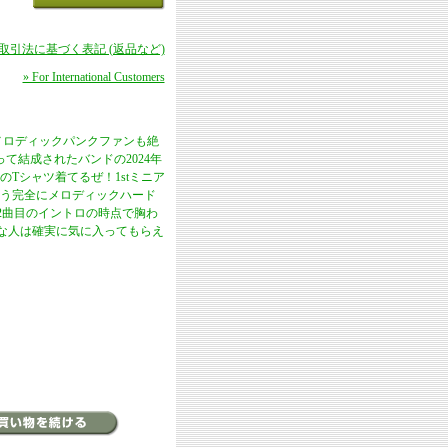
商取引法に基づく表記 (返品など)
» For International Customers
メロディックパンクファンも絶
よって結成されたバンドの2024年
RのTシャツ着てるぜ！1stミニア
う完全にメロディックハード
クを！2曲目のイントロの時点で胸わ
きな人は確実に気に入ってもらえ