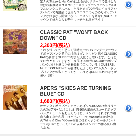
驚きのSkippyとHip Cat'sによる共同リリースで登場した
のは秋葉原発スコスコ3ピースポップパンクバンドの1st
フルレングスアルバム！とりあえず90年代のイタリアや
スペインで奇跡的に現れたスコスコつんのめりポップパ
ンクが好きなら間違いない！コメントを寄せたNAOKIDZ
サウンド好きな人も夢中にさせられるだろう！
CLASSIC PAT "WON’T BACK
DOWN" CD
2,300円(税込)
これも残ってた！恐らく現時点でのUSアンダーグラウン
ドポップパンク界での才能はダントツだと思うCLASSIC
PATの新作はQUEERS好きな人驚くと思います。これま
でに色々やってますが、今度は90年代Lookout!のポップ
パンクだけを感じさせる楽曲で望んでいる！QUEERS、
Mr. T EXPERIENCEが合体したようなバブルガム・ポッ
プパンクが炸裂！どっちかていうとQUEERS色のほうが
強い（笑）
APERS "SKIES ARE TURNING
BLUE" CD
1,680円(税込)
オランダでポップパンクといえばAPERS!2005年リリー
スの3rdアルバム！これまで同様の最高の3コードポップ
パンクチューンもあるんだけど、メンバーそれぞれの趣
向も出てきた内容。けどその中でもMarien作曲の泣き
の"Wine & Dine"やJerry作曲の名ロックンロールナンバ
ー"Hey Girl"といったKevin以外のメンバーの作る良い曲
もある。