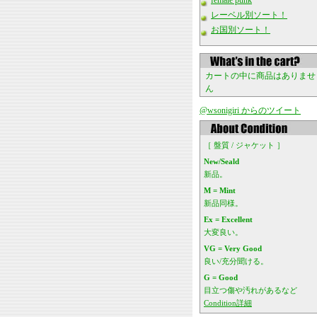
female punk
レーベル別ソート！
お国別ソート！
カートの中に商品はありませ
ん
@wsonigiri からのツイート
［ 盤質 / ジャケット ］
New/Seald
新品。
M = Mint
新品同様。
Ex = Excellent
大変良い。
VG = Very Good
良い/充分聞ける。
G = Good
目立つ傷や汚れがあるなど
Condition詳細