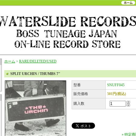
ホーム
>
RARE/DELETED/USED
SPLIT URCHIN / THUMBS 7"
型番
SNUFF045
販売価格
501円(税込)
購入数
» 特定