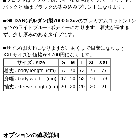
■フロントはブラック/ホワイトの2色刷りラバープリント。
バックと袖はブラックの染み込みプリントになります。
■
GILDAN(ギルダン)製7600 5.3oz
のプレミアムコットンTシ
ャツのライトブルー･ボディーになります。着丈が長すぎ
ず、少し厚みのあるタイプです。
■サイズは以下になりますが、あくまで目安になります。
XXLサイズは価格が3,700円になります。
サイズ / size
S
M
L
XL
XXL
着丈 / body length (cm)
67
70
73
75
77
身幅 / body width (cm)
47
50
53
56
59
袖丈 / sleeve length (cm)
20
20
20
20
21
オプションの値段詳細