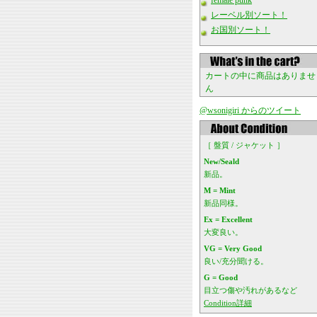
female punk
レーベル別ソート！
お国別ソート！
カートの中に商品はありませ
ん
@wsonigiri からのツイート
［ 盤質 / ジャケット ］
New/Seald
新品。
M = Mint
新品同様。
Ex = Excellent
大変良い。
VG = Very Good
良い/充分聞ける。
G = Good
目立つ傷や汚れがあるなど
Condition詳細