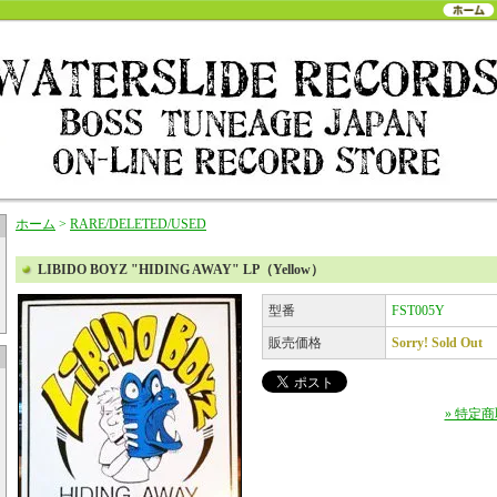
ホーム
>
RARE/DELETED/USED
LIBIDO BOYZ "HIDING AWAY" LP（Yellow）
型番
FST005Y
販売価格
Sorry! Sold Out
» 特定