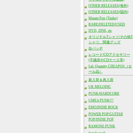
OTHER RELEASES(海外)
OTHER RELEASES(国内)
Mutant Pop (Timbo)
RARE/DELETED/USED
DVD, ZINE, etc
オリジナルTシャツ/その他T
シャツ、関連グッズ
缶バッヂ
レコード/CDアクセサリー
(不織布やCDケース等)
Ltd. Quantity CHEAPOS（セ
ール品）
新入荷＆再入荷
UK MELODIC
PUNK/HARDCORE
UMEA PUNK!!!
EMO/INDIE ROCK
POWER POP/GUITAR
POP/INDIE POP
RAMONE PUNK