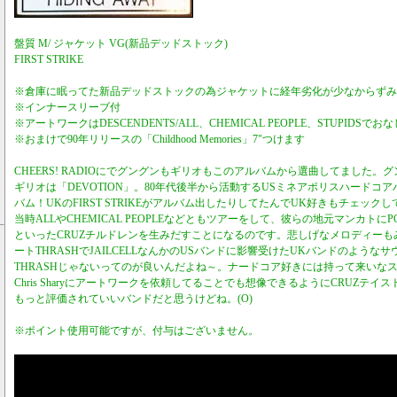
盤質 M/ ジャケット VG(新品デッドストック)
FIRST STRIKE
※倉庫に眠ってた新品デッドストックの為ジャケットに経年劣化が少なからずみ
※インナースリーブ付
※アートワークはDESCENDENTS/ALL、CHEMICAL PEOPLE、STUPIDSでおなじみの
※おまけで90年リリースの「Childhood Memories」7"つけます
CHEERS! RADIOにでグングンもギリオもこのアルバムから選曲してました。グング
ギリオは「DEVOTION」。80年代後半から活動するUSミネアポリスハードコアバ
バム！UKのFIRST STRIKEがアルバム出したりしてたんでUK好きもチェックしてた
当時ALLやCHEMICAL PEOPLEなどともツアーをして、彼らの地元マンカトにPORC
といったCRUZチルドレンを生みだすことになるのです。悲しげなメロディーも
ートTHRASHでJAILCELLなんかのUSバンドに影響受けたUKバンドのような
THRASHじゃないってのが良いんだよね～。ナードコア好きには持って来いなス
Chris Sharyにアートワークを依頼してることでも想像できるようにCRUZテ
もっと評価されていいバンドだと思うけどね。(O)
※ポイント使用可能ですが、付与はございません。