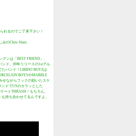
られるのでご了承下さい！
Chris Shary
ンは「BEST FRIEND」、
ンド、89年リリースの1stアル
バンド！LIBIDO BOYZは
ELAIN BOYSやMARBLE
みせながらフックの効いたスケ
サウンドでUSのカラッとした
ケートTHRASH！もちろん、
イストも持ち合わせてるんですよ。