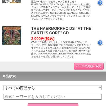
限定100枚でCDでもリリースされました！
RIVERDALESの「Fun Tonight」をオマージュした感じ
で始まって途中でメロディーが変わっていくという遊び
後ごろあって3コードポップパンク好きな人ならニヤリと
させられるはず。SCREECHING WEASEL、QUEERS、
LILLINGTONSというキーワードでピンとくる方はマジ
でこのバンドチェックですぜ！
THE HAERMORRHOIDS "AT THE
EARTH'S CORE" CD
2,000円(税込)
CD派の方お待たせしました！限定100枚でCDもリリー
ス。これはYOUNG ROCHELLES関連バンド好きな人は
マジでチェックしてほしい！1曲目の時点でRickyのソロ
アルバムのような曲で驚きました。線の細いボーカルの
曲が、YOUNG ROCHELLES/NEW ROCHELLESを感じ
させるような感じで個人的にドツボです！
ページの先頭へ戻る
商品検索