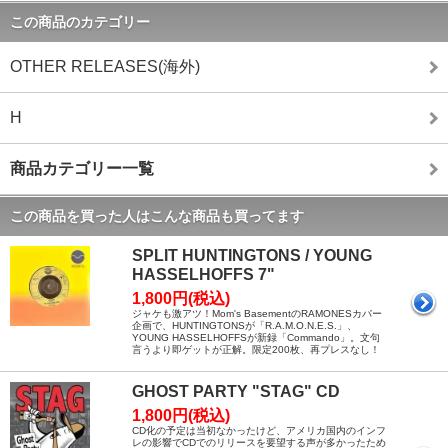
この商品のカテゴリー
OTHER RELEASES(海外)
H
商品カテゴリー一覧
この商品を買った人はこんな商品も買ってます
SPLIT HUNTINGTONS / YOUNG
HASSELHOFFS 7"
1,800円(税込)
ジャケも激アツ！Mom's BasementのRAMONESカバー
企画で、HUNTINGTONSが「R.A.M.O.N.E.S.」、
YOUNG HASSELHOFFSが新録「Commando」。文句
言うより即ゲットが正解。限定200枚、再プレスなし！
GHOST PARTY "STAG" CD
1,800円(税込)
CD化の予定は当初なかったけど、アメリカ国内のインフ
レの影響でCDでのリリースを要望する声が多かったため