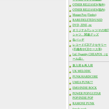
OTHER RELEASES(海外)
OTHER RELEASES(国内)
Mutant Pop (Timbo)
RARE/DELETED/USED
DVD, ZINE, etc
オリジナルTシャツ/その他T
シャツ、関連グッズ
缶バッヂ
レコード/CDアクセサリー
(不織布やCDケース等)
Ltd. Quantity CHEAPOS（セ
ール品）
新入荷＆再入荷
UK MELODIC
PUNK/HARDCORE
UMEA PUNK!!!
EMO/INDIE ROCK
POWER POP/GUITAR
POP/INDIE POP
RAMONE PUNK