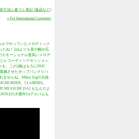
商取引法に基づく表記 (返品など)
» For International Customers
ーボーカルでやっていたメロディック
やったね！2ndよりも音の幅が広
のエモーショナル度高いメロデ
同じレコーディングセッション
も、この2曲はもろにDOC
を震撼させたポップパンクリバ
ませんね。Mikey Ergの元祖
URDER、CLAIRMEL、
HE MEASURE [SA] もなんだよ
KHOLEの大傑作1stアルバムも