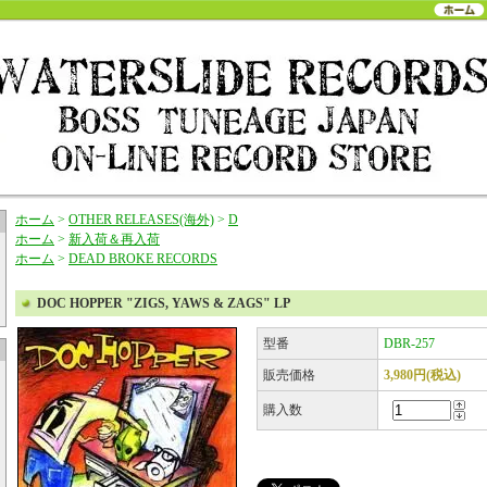
ホーム
>
OTHER RELEASES(海外)
>
D
ホーム
>
新入荷＆再入荷
ホーム
>
DEAD BROKE RECORDS
DOC HOPPER "ZIGS, YAWS & ZAGS" LP
型番
DBR-257
販売価格
3,980円(税込)
購入数