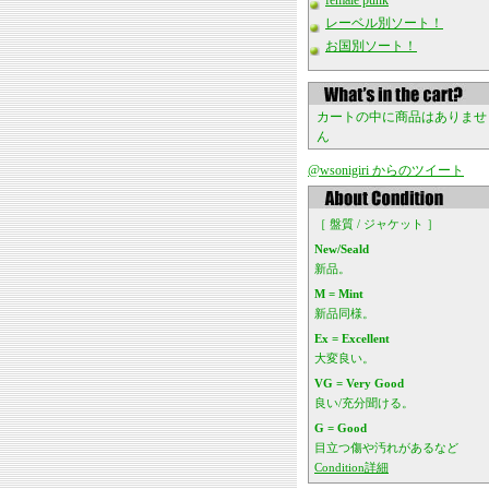
female punk
レーベル別ソート！
お国別ソート！
カートの中に商品はありませ
ん
@wsonigiri からのツイート
［ 盤質 / ジャケット ］
New/Seald
新品。
M = Mint
新品同様。
Ex = Excellent
大変良い。
VG = Very Good
良い/充分聞ける。
G = Good
目立つ傷や汚れがあるなど
Condition詳細