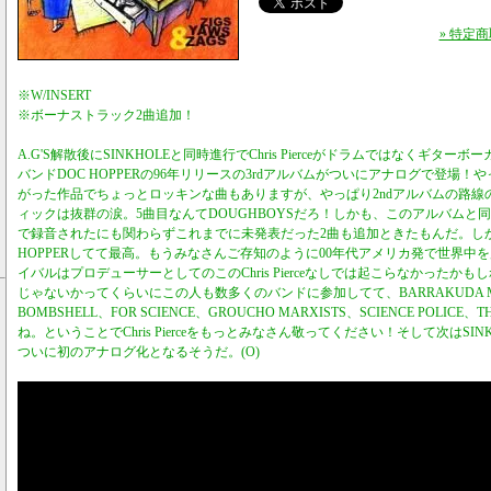
» 特定
※W/INSERT
※ボーナストラック2曲追加！
A.G'S解散後にSINKHOLEと同時進行でChris Pierceがドラムではなくギタ
バンドDOC HOPPERの96年リリースの3rdアルバムがついにアナログで登場！
がった作品でちょっとロッキンな曲もありますが、やっぱり2ndアルバムの路線
ィックは抜群の涙。5曲目なんてDOUGHBOYSだろ！しかも、このアルバムと
で録音されたにも関わらずこれまでに未発表だった2曲も追加ときたもんだ。しか
HOPPERしてて最高。もうみなさんご存知のように00年代アメリカ発で世界中
イバルはプロデューサーとしてのこのChris Pierceなしでは起こらなかったかもしれ
じゃないかってくらいにこの人も数多くのバンドに参加してて、BARRAKUDA MCM
BOMBSHELL、FOR SCIENCE、GROUCHO MARXISTS、SCIENCE POLICE、T
ね。ということでChris Pierceをもっとみなさん敬ってください！そして次はSIN
ついに初のアナログ化となるそうだ。(O)