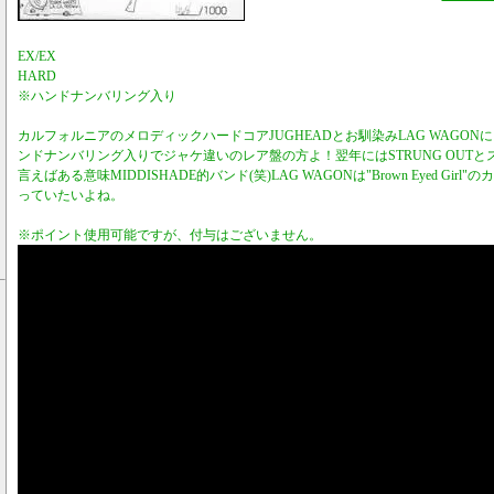
EX/EX
HARD
※ハンドナンバリング入り
カルフォルニアのメロディックハードコアJUGHEADとお馴染みLAG WAGONによ
ンドナンバリング入りでジャケ違いのレア盤の方よ！翌年にはSTRUNG OUT
言えばある意味MIDDISHADE的バンド(笑)LAG WAGONは"Brown Eyed Gir
っていたいよね。
※ポイント使用可能ですが、付与はございません。