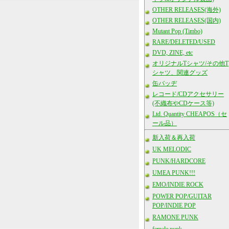
OTHER RELEASES(海外)
OTHER RELEASES(国内)
Mutant Pop (Timbo)
RARE/DELETED/USED
DVD, ZINE, etc
オリジナルTシャツ/その他T
シャツ、関連グッズ
缶バッヂ
レコード/CDアクセサリー
(不織布やCDケース等)
Ltd. Quantity CHEAPOS（セ
ール品）
新入荷＆再入荷
UK MELODIC
PUNK/HARDCORE
UMEA PUNK!!!
EMO/INDIE ROCK
POWER POP/GUITAR
POP/INDIE POP
RAMONE PUNK