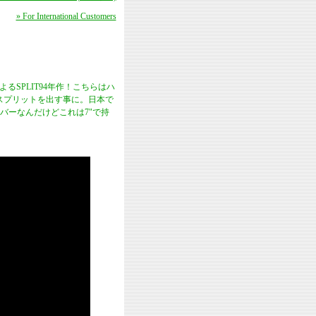
» For International Customers
るSPLIT94年作！こちらはハ
とスプリットを出す事に。日本で
l"のカバーなんだけどこれは7"で持