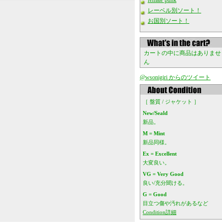
female punk
レーベル別ソート！
お国別ソート！
カートの中に商品はありませ
ん
@wsonigiri からのツイート
［ 盤質 / ジャケット ］
New/Seald
新品。
M = Mint
新品同様。
Ex = Excellent
大変良い。
VG = Very Good
良い/充分聞ける。
G = Good
目立つ傷や汚れがあるなど
Condition詳細