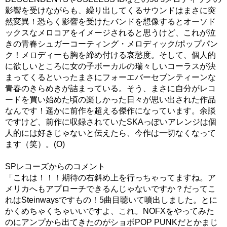
影響を受けながらも、繰り出してくるサウンドはまさに突
然変異！恐らく影響を受けたバンドを想像するとオーソド
ックスなメロコアをイメージされると思うけど、これが泣
きの青春シュガーコーティング・メロディック/ポップパン
ク！メロディーも胸を締め付ける哀愁度。そして、個人的
に欲しいところに女の子ボーカルの瑞々しいコーラスが決
まってくるといったまさにフォーエバーセブンティーンな
青春のきらめきが詰まっている。そう、まさに自分がレコ
ードを買い始めた頃の楽しかった日々が思い出された作品
なんです！遥かに前作を超える傑作になっています。余談
ですけど、前作に収録されていたSKAっぽいアレンジは個
人的には好きじゃないと伝えたら、今作は一切なくなって
ます（笑）。(O)
SPレコーズからのコメント
「これは！！！期待の右斜め上を行っちゃってますね。ア
メリカへもアプローチできるんじゃないですか？だってこ
れはSteinwaysですもの！5曲目聴いて噴出しました。とに
かくめちゃくちゃいいですよ、これ。NOFXをやってみた
のにアンプから出てきたのがショボPOP PUNKだとかまじ