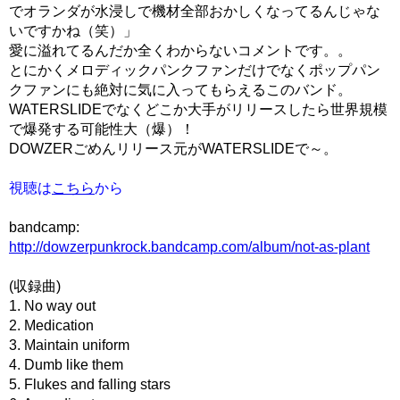
でオランダが水浸しで機材全部おかしくなってるんじゃな
いですかね（笑）」
愛に溢れてるんだか全くわからないコメントです。。
とにかくメロディックパンクファンだけでなくポップパン
クファンにも絶対に気に入ってもらえるこのバンド。
WATERSLIDEでなくどこか大手がリリースしたら世界規模
で爆発する可能性大（爆）！
DOWZERごめんリリース元がWATERSLIDEで～。
視聴は
こちら
から
bandcamp:
http://dowzerpunkrock.bandcamp.com/album/not-as-plant
(収録曲)
1. No way out
2. Medication
3. Maintain uniform
4. Dumb like them
5. Flukes and falling stars