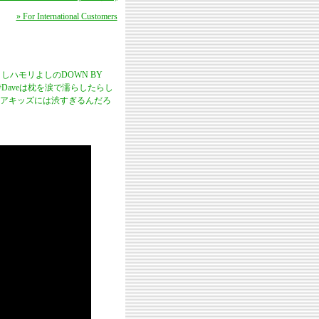
» For International Customers
しハモリよしのDOWN BY
時Daveは枕を涙で濡らしたらし
メロコアキッズには渋すぎるんだろ