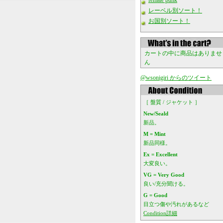
female punk
レーベル別ソート！
お国別ソート！
カートの中に商品はありませ
ん
@wsonigiri からのツイート
［ 盤質 / ジャケット ］
New/Seald
新品。
M = Mint
新品同様。
Ex = Excellent
大変良い。
VG = Very Good
良い/充分聞ける。
G = Good
目立つ傷や汚れがあるなど
Condition詳細