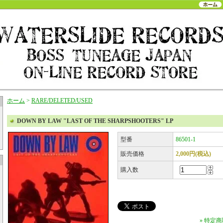
ホーム
>
RARE/DELETED/USED
DOWN BY LAW "LAST OF THE SHARPSHOOTERS" LP
型番
86501-1
販売価格
2,000円(税込)
購入数
» 特定