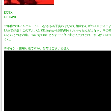
EX/EX
EPITAPH
97年作の5thアルバム！ALLっぽさも若干臭わせながら相変わらずのメロディーよ
LAW節炸裂！このアルバムでEpitaphから契約切られちゃったんだよなぁ。その
いというのは内緒。"No Equalizer"とかすごい良い曲なんだけどね。やっぱ
うな。
※ポイント使用可能ですが、付与はございません。