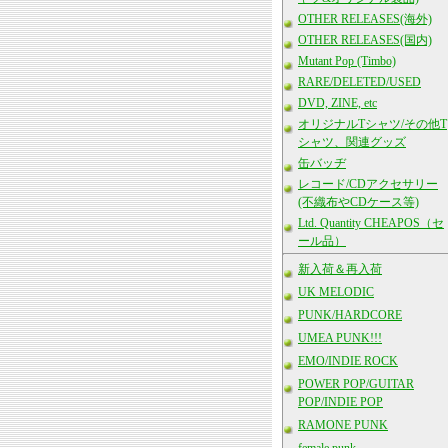
OTHER RELEASES(海外)
OTHER RELEASES(国内)
Mutant Pop (Timbo)
RARE/DELETED/USED
DVD, ZINE, etc
オリジナルTシャツ/その他T
シャツ、関連グッズ
缶バッヂ
レコード/CDアクセサリー
(不織布やCDケース等)
Ltd. Quantity CHEAPOS（セ
ール品）
新入荷＆再入荷
UK MELODIC
PUNK/HARDCORE
UMEA PUNK!!!
EMO/INDIE ROCK
POWER POP/GUITAR
POP/INDIE POP
RAMONE PUNK