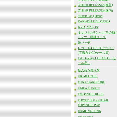
OTHER RELEASES(海外)
OTHER RELEASES(国内)
Mutant Pop (Timbo)
RARE/DELETED/USED
DVD, ZINE, etc
オリジナルTシャツ/その他T
シャツ、関連グッズ
缶バッヂ
レコード/CDアクセサリー
(不織布やCDケース等)
Ltd. Quantity CHEAPOS（セ
ール品）
新入荷＆再入荷
UK MELODIC
PUNK/HARDCORE
UMEA PUNK!!!
EMO/INDIE ROCK
POWER POP/GUITAR
POP/INDIE POP
RAMONE PUNK