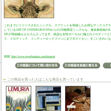
これまでにリリースされたシングル、スプリットを収録したお得なディスコグラ
しているART OF UNDERGROUNDからの250枚限定シングルも、激名曲収録のKIND 
SPLIT収録曲ももちろん入ってます。絶品な女性ボーカルに極上のメロディー
ク、メロディック、インディーロックファンにまで大スイセン。すごいきれいな
視聴:
http://www.reverbnation.com/lemuria
この商品を買った人はこんな商品も買っています