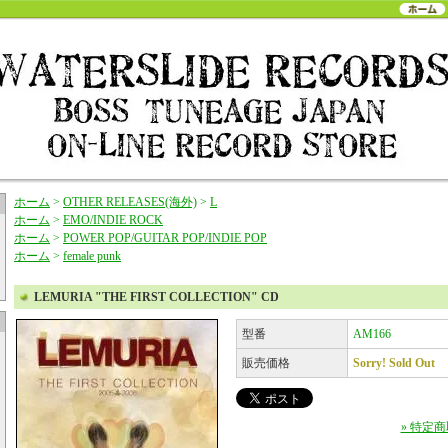
ホーム
>
OTHER RELEASES(海外)
>
L
ホーム
>
EMO/INDIE ROCK
ホーム
>
POWER POP/GUITAR POP/INDIE POP
ホーム
>
female punk
LEMURIA "THE FIRST COLLECTION" CD
型番
AM166
販売価格
Sorry! Sold Out
» 特定