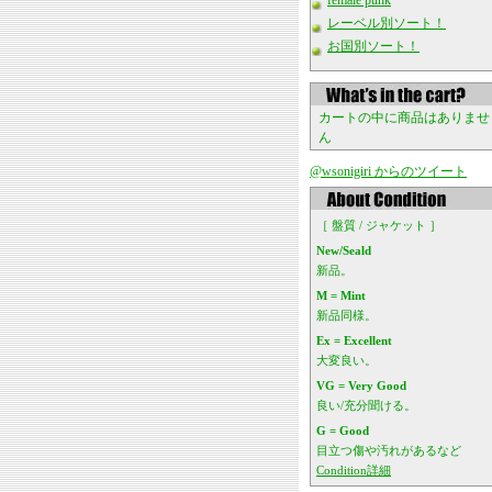
female punk
レーベル別ソート！
お国別ソート！
カートの中に商品はありませ
ん
@wsonigiri からのツイート
［ 盤質 / ジャケット ］
New/Seald
新品。
M = Mint
新品同様。
Ex = Excellent
大変良い。
VG = Very Good
良い/充分聞ける。
G = Good
目立つ傷や汚れがあるなど
Condition詳細