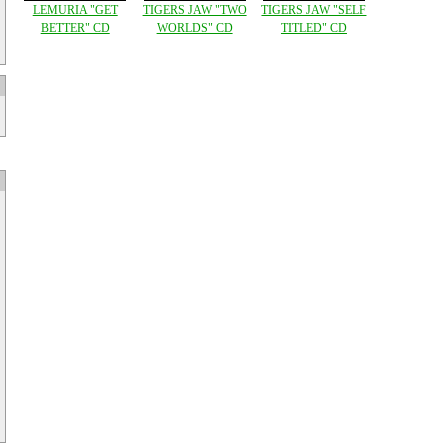
LEMURIA "GET
TIGERS JAW "TWO
TIGERS JAW "SELF
BETTER" CD
WORLDS" CD
TITLED" CD