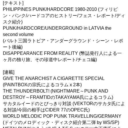
[テキスト]
PHILIPPINES PUNK/HARDCORE 1980-2010 (フィリピ
ン・パンク/ハードコアのヒストリー/フェス・レポート/ディ
スク紹介)
PUNK/HARDCORE/UNDERGROUND in LATVIA the
second volume
(バルト三国ラトビア・アンダーグラウンド・シーン・レポ
ート後編)
DISAPPEARANCE FROM REALITY (幣誌発行人による一
ヶ月の独り旅、その珍道中レポート/チェコ編)
[連載]
GIVE THE ANARCHIST A CIGARETTE SPECIAL
(PAINTBOXの宗氏によるコラム x 2本)
THE THUNDERBOLT! (NIGHTMARE～PUNK AND
DESTROY～FRAMTIDのTAKAYAMA氏によるコラム)
サカタルイードのとびっきり対談 (VEKTORのサカタ氏によ
る対談/今回の相手はCIDER 77のOPEC氏)
WORLD MELODIC POP PUNK TRAVELLING/GERMANY
(ドイツのメロディック・ディスク紹介第二弾 by WS/SP)