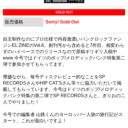
SOLD OUT
販売価格
Sorry! Sold Out
自主制作なのにプロ仕様で内容激濃いパンクロックファン
ジンEL ZINEのVol.6。創刊号から含めると7作目。相変わら
ずのハイペースでのリリースなので原稿ギリギリ入稿中
www 今号ではドイツのポップ/メロディックパンク特集第二
弾で参加させてもらってます。
僭越ながら、毎号ディスクレビュー的なことをSP
RECORDSさんやHIP CAT'Sさん等々に協力いただいて掲
載してもらっています。今号はドイツのポップ/メロディッ
クパンク特集の第二弾でSP RECORDSさんと、ぎりおの二
人でやりました！
今号での編集者 山路くんのヨーロッパ一人旅の旅行記がス
タート。これが面白いですよ！