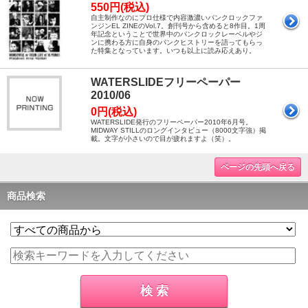
550円(税込)
自主制作なのにプロ仕様で内容激濃いパンクロックファ
ンジンEL ZINEのVol.7。創刊号から含めると8作目。1周
年記念ということで世界中のパンクロックレーベルやジ
ンに携わる方に自身のパンクヒストリーを語ってもらっ
た特集となっています。いつも以上に読み応えあり。
WATERSLIDEフリーペーパー
2010/06
0円(税込)
WATERSLIDE発行のフリーペーパー2010年6月号。
MIDWAY STILLのロングインタビュー（8000文字強）掲
載。文字が小さいので目が疲れますよ（笑）。
ページの先頭へ戻る
商品検索