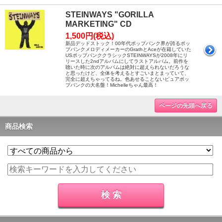
STEINWAYS "GORILLA
MARKETING" CD
1,500円(税込)
新品デッドストック！00年代ポップパンク界が誇るポッ
プパンクメロディメーカーのGrathとAceが在籍していた
USポップパンククラシックSTEINWAYSが2008年にリ
リースした2ndアルバムにしてラストアルバム。前作を
聴いた時に次のアルバムは絶対に超えられないだろうな
と思ったけど、全体を考えるとすごいまとまっていて、
完全に超えちゃってるね。色あせることないピュアポッ
プパンクの大名盤！Michelleちゃん最高！
ページの先頭へ戻る
商品検索