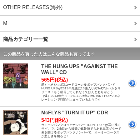
OTHER RELEASES(海外)
M
商品カテゴリー一覧
この商品を買った人はこんな商品も買ってます
THE HUNG UPS "AGAINST THE
WALL" CD
565円(税込)
愛すべきショボ3コードローカルポップパンクバンド
HUNG UPSが2013年最後に10曲入りの3rdアルバムをリ
リース！もう成長してくれなくてほんとありがとう
（爆）2013年だってのに1995年のMUTANT POPジェネ
レーションで時間が止まっているようです
McFLYS "TURN IT UP" CDR
543円(税込)
ラモーンパンクロックナンバー"TURN IT UP"は耳に残る
サビ。で、2曲目から彼等の真骨頂でもある単弦ギターで
幕を開けるポップパンクナンバーで、オーオーコーラス
が悲しさを煽るぜ！