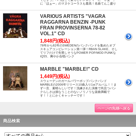
に「ほぉー」のマヌケコーラスも最高！名曲てんこ盛り
VARIOUS ARTISTS "VAGRA
RAGGARNA BENZIN -PUNK
FRAN PROVINSERNA 78-82
VOL.1" CD
1,848円(税込)
78年から82年のSWEDENのパンクバンドを集めたオブ
スキュアコンピレーション第一弾！RBAN SLAKE、そし
てリフだけで失禁しそうなPOWER POP/MOD PUNKな
IQ55、爽やか合唱パンク
MARBLE "MARBLE!" CD
1,449円(税込)
スウェーデンのガールパワーポップパンクバンド
MARBLEの2006年リリース10曲入り1stアルバム！！ま
ず一言、素晴らしいです！洗練された演奏で尚且つパン
クらしさは損なうことのないノリノリな楽曲満載で
す！！とにかくキャッチーです！
ページの先頭へ戻る
商品検索