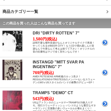
商品カテゴリー一覧
この商品を買った人はこんな商品も買ってます
DRI "DIRTY ROTTEN" 7"
1,580円(税込)
説明不要な傑作音源がなんとオリジナルテイクで再発！
やってくれるぜBEER CITY！もうCDで慣れ親しんだ音
源なんで今更なんて考えは捨てて下さい！オリジナルの
音の狂暴性はマジで全く別モンなんです！
INSTANGD "MITT SVAR PA
INGENTING" 7"
769円(税込)
AMDI PETESENS ARME級のカッコ良さ！
REGULATIONSやTRISTESSのメンバーもいるスウェー
デンの80's USスタイルのバンドの衝撃のデビューEP！
TRAMPS "DEMO" CT
543円(税込)
USはアトランタのニューカマーTRAMPSの5曲入りデ
モ。現行スウェーディッシュ･バンドのような重圧なギタ
ーサウンドに言葉数の多いヴォーカルが暴れまくり！