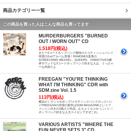
商品カテゴリー一覧
この商品を買った人はこんな商品も買ってます
MURDERBURGERS "BURNED
OUT / WORN OUT" CD
1,518円(税込)
きたー3コードポップパンク期待のスコティッシュバンド
待望の2ndアルバム登場！RAMONES直系の
SCREECHING WEASEL、QUEERS、VINDICTIVES継
承サウンドな3コードポップパンク好きな人は、うっひゃ
ーな内容だよ
FREEGAN "YOU'RE THINKING
WHAT I'M THINKING" CDR with
SDM zine Vol. 1.5
113円(税込)
横浜のくそショボポップ/メロディックパンクロックバン
ドFREEGANの待望の新作はSDM MAGAZINEというフ
ァンジン付きの2曲入り作品。むちゃくちゃかっこいい！
ポップパンク好きな人大スイセンですぜこれ。
VARIOUS ARTISTS "WHERE THE
FUN NEVER SETS 3" CD