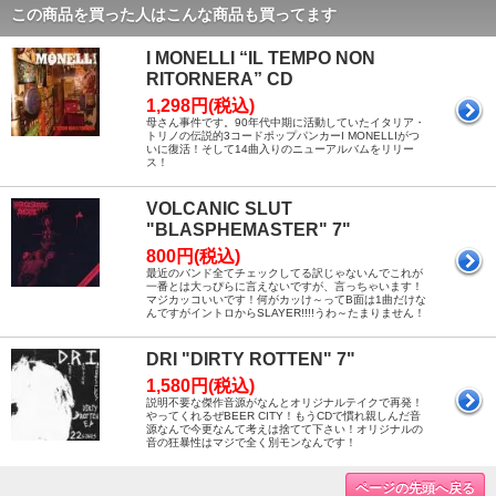
この商品を買った人はこんな商品も買ってます
I MONELLI “IL TEMPO NON
RITORNERA” CD
1,298円(税込)
母さん事件です。90年代中期に活動していたイタリア・
トリノの伝説的3コードポップパンカーI MONELLIがつ
いに復活！そして14曲入りのニューアルバムをリリー
ス！
VOLCANIC SLUT
"BLASPHEMASTER" 7"
800円(税込)
最近のバンド全てチェックしてる訳じゃないんでこれが
一番とは大っぴらに言えないですが、言っちゃいます！
マジカッコいいです！何がカッけ～ってB面は1曲だけな
んですがイントロからSLAYER!!!!うわ～たまりません！
DRI "DIRTY ROTTEN" 7"
1,580円(税込)
説明不要な傑作音源がなんとオリジナルテイクで再発！
やってくれるぜBEER CITY！もうCDで慣れ親しんだ音
源なんで今更なんて考えは捨てて下さい！オリジナルの
音の狂暴性はマジで全く別モンなんです！
ページの先頭へ戻る