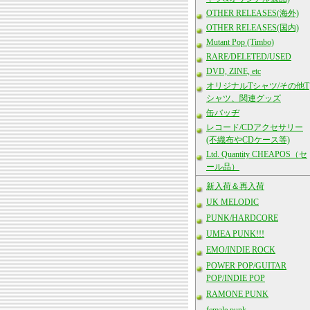
OTHER RELEASES(海外)
OTHER RELEASES(国内)
Mutant Pop (Timbo)
RARE/DELETED/USED
DVD, ZINE, etc
オリジナルTシャツ/その他T
シャツ、関連グッズ
缶バッヂ
レコード/CDアクセサリー
(不織布やCDケース等)
Ltd. Quantity CHEAPOS（セ
ール品）
新入荷＆再入荷
UK MELODIC
PUNK/HARDCORE
UMEA PUNK!!!
EMO/INDIE ROCK
POWER POP/GUITAR
POP/INDIE POP
RAMONE PUNK