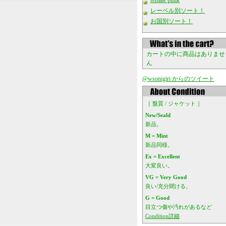
female punk
レーベル別ソート！
お国別ソート！
カートの中に商品はありませ
ん
@wsonigiri からのツイート
［ 盤質 / ジャケット ］
New/Seald
新品。
M = Mint
新品同様。
Ex = Excellent
大変良い。
VG = Very Good
良い/充分聞ける。
G = Good
目立つ傷や汚れがあるなど
Condition詳細