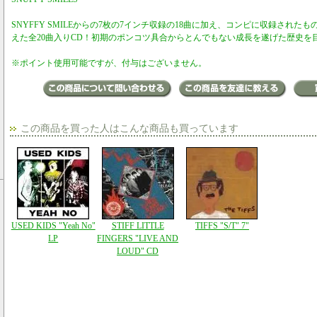
SNYFFY SMILEからの7枚の7インチ収録の18曲に加え、コンピに収録され
えた全20曲入りCD！初期のポンコツ具合からとんでもない成長を遂げた歴史を
※ポイント使用可能ですが、付与はございません。
この商品を買った人はこんな商品も買っています
USED KIDS "Yeah No"
STIFF LITTLE
TIFFS "S/T" 7"
LP
FINGERS "LIVE AND
LOUD" CD