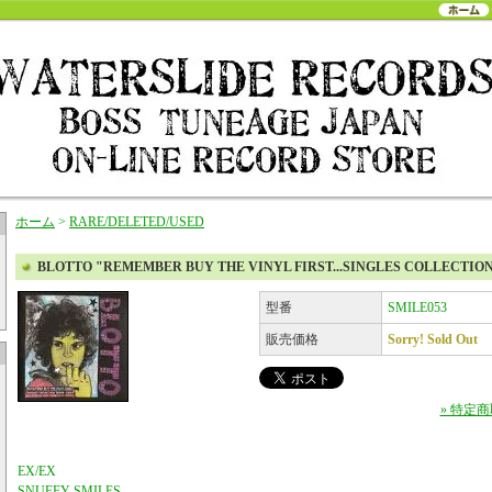
ホーム
>
RARE/DELETED/USED
BLOTTO "REMEMBER BUY THE VINYL FIRST...SINGLES COLLECTION 
型番
SMILE053
販売価格
Sorry! Sold Out
» 特定
EX/EX
SNUFFY SMILES