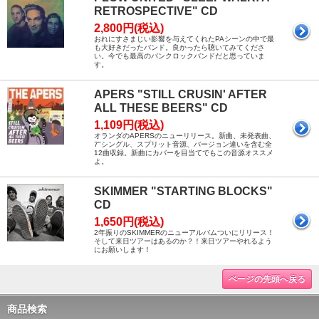
RETROSPECTIVE" CD
2,800円(税込)
おれにすさまじい影響を与えてくれたPAシーンの中で最
も大好きだったバンド。良かったら聴いてみてくださ
い。今でも最高のパンクロックバンドだと思っていま
す。
APERS "STILL CRUSIN' AFTER
ALL THESE BEERS" CD
1,109円(税込)
オランダのAPERSのニューリリース。新曲、未発表曲、
7"シングル、スプリット音源、バージョン違いを含む全
12曲収録。新曲にカバーを目当てでもこの音源オススメ
よ。
SKIMMER "STARTING BLOCKS"
CD
1,650円(税込)
2年振りのSKIMMERのニューアルバムついにリリース！
そして来日ツアーはあるのか？！来日ツアーやれるよう
にお願いします！
ページの先頭へ戻る
商品検索