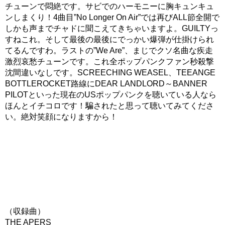
チューンで悶絶です。サビでのハーモニーに胸キュンキュ
ンしまくり！4曲目”No Longer On Air”では再びALL節全開で
しかも声までチャドに聞こえてきちゃいますよ。GUILTYっ
すねこれ。そして最後の最後にでっかい爆弾が仕掛けられ
てるんですわ。ラストの”We Are”、まじでクソ名曲な疾走
激烈哀愁チューンです。これ全ポップパンクファン秒殺撃
沈間違いなしです。SCREECHING WEASEL、TEEANGE
BOTTLEROCKET路線にDEAR LANDLORD～BANNER
PILOTといった現在のUSポップパンクを聴いている人なら
ほんとイチコロです！騙されたと思って聴いてみてくださ
い。絶対笑顔になりますから！
（収録曲）
THE APERS