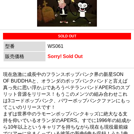
SOLD OUT
型番
WS061
販売価格
Sorry! Sold Out
現在急激に成長中のフランスポップパンク界の新星SON
OF BUDDHAと、オランダのポップパンクバンドと言えば
真っ先に思い浮かぶであろうベテランバンドAPERSのスプ
リット音源をリリース！もうこのメンツの組み合わせこれ
は3コードポップパンク、パワーポップパンクファンにもっ
てこいのリリースです！
まずは世界中のラモーンポップパンクキッズに絶大なる支
持を仰いでいるオランダのAPERS。すでに1996年の結成か
ら10年以上というキャリアを持ちながら現在も現役最前線
でツアーに出まくっている彼等の新曲6曲を収録！うち1曲