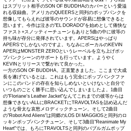
はスプリット相手のSON OF BUDDHAのカバーという愛溢
れる収録曲。アメリカのQUEERSと同列のポップパンクを
想像してもらえれば彼等のサウンドが容易に想像できると
思います。今作は泣きの”EL DORADO”を始めとして痛快な
ファスト+スノッティーチューンもありと5曲の中に彼等の
持ち味が存分に発揮されています。APERSはやっぱり
APERSでしかないのですよ。ちなみにボーカルのKEVIN
APERはMONSTER ZEROというレーベルを立ち上げポッ
プパンクシーンのサポートも行っています。ようやく
KEVINとリリースで繋がれて良かった。
一方のSON OF BUDDHA。正直驚きました。ここまで大成
長を遂げているとは。これはもう完全にポップパンクファ
ンにこのバンドの存在を知らしめないといけないと自分で
いつものごとく勝手に思い込んでしまいましたよ。1曲目
の”Floriane’s Leather Jacket”なんてこれまでの彼等からは
想像できないALLにBRACKETにTRAVOLTASを詰め込んだ
ような骨太な哀愁メロディックチューン。そして2曲目
の”Robot And Aliens”は同郷のLOS DI MAGGIOSと同列のロ
ッキンポップパンクチューン、そして3曲目”Reanimate My
Heart”では、もろにTRAVOLTSと同列のバブルガムポップ