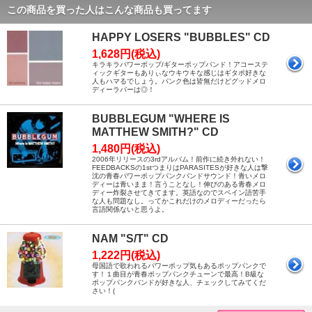
この商品を買った人はこんな商品も買ってます
HAPPY LOSERS "BUBBLES" CD
1,628円(税込)
キラキラパワーポップ/ギターポップバンド！アコーステ
ィックギターもありぃなウキウキな感じはギタポ好きな
人もハマるでしょう。パンク色は皆無だけどグッドメロ
ディーラバーは◎！
BUBBLEGUM "WHERE IS
MATTHEW SMITH?" CD
1,480円(税込)
2006年リリースの3rdアルバム！前作に続き外れない！
FEEDBACKSの1stつまりはPARASITESが好きな人は撃
沈の青春パワーポップパンクバンドサウンド！青いメロ
ディーは青いまま！言うことなし！伸びのある青春メロ
ディー炸裂させてきてます。英語なのでスペイン語苦手
な人も問題なし。ってかこれだけのメロディーだったら
言語関係ないと思うよ。
NAM "S/T" CD
1,222円(税込)
母国語で歌われるパワーポップ気もあるポップパンクで
す！１曲目が青春ポップパンクチューンで最高！B級な
ポップパンクバンドが好きな人、チェックしてみてくだ
さい！(