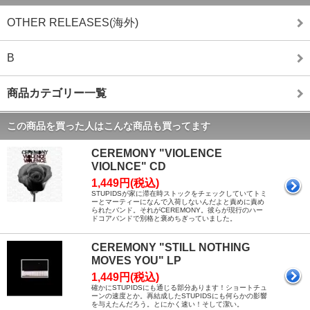
OTHER RELEASES(海外)
B
商品カテゴリー一覧
この商品を買った人はこんな商品も買ってます
CEREMONY "VIOLENCE
VIOLNCE" CD
1,449円(税込)
STUPIDSが家に滞在時ストックをチェックしていてトミ
ーとマーティーになんで入荷しないんだよと責めに責め
られたバンド。それがCEREMONY。彼らが現行のハー
ドコアバンドで別格と褒めちぎっていました。
CEREMONY "STILL NOTHING
MOVES YOU" LP
1,449円(税込)
確かにSTUPIDSにも通じる部分あります！ショートチュ
ーンの速度とか。再結成したSTUPIDSにも何らかの影響
を与えたんだろう。とにかく速い！そして潔い。