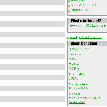
female punk
レーベル別ソート！
お国別ソート！
カートの中に商品はありませ
ん
@wsonigiri からのツイート
［ 盤質 / ジャケット ］
New/Seald
新品。
M = Mint
新品同様。
Ex = Excellent
大変良い。
VG = Very Good
良い/充分聞ける。
G = Good
目立つ傷や汚れがあるなど
Condition詳細