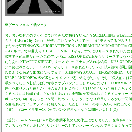
※ゲータフォルド紙ジャケ
おいおいなぜこのジャケについてみんな触れないんだ？SCREECHING WEAS
の「Television City Dream」だぜ。これジャケだけで欲しいに決まってるだ
きたのはSTEINWAYS～SHORT ATTENTION～BARRAKUDA MUCMURDERのG
2ndアルバムで14曲入り！TRAFFIC STREETから、すでにリリースされてい
状態で入荷出来なかったこのアルバム、KISS OF DEATHからリリースでよう
たらあれ？TRAFFIC STREETリリースで中のアナログ入れる紙袋にKISS OF 
け？謎は深まる。。IT'S ALIVEからリリースされた1stアルバム以来結構時間
めるような満足な出来になってます。STEINWAYSのACE、ERGSのMIKEY、OFF WI
DEAR LANDLORDのZACKというメンツで悪いわけがない。そして個人的にはCH
浮かべてしまう甘酸っぱい青春ポップパンクまっしぐらなのです。DOPAMINESと
進行を取り入れた曲とか、仲の良さも伺えるけどだけどそういった曲もむちゃく
くるのはには脱帽です。どの曲もあの曲も全部胸を鷲掴みしてくるメロディーで
ポいいから14曲もあっという間に終わってしまう。かなり成長してるから一辺
る曲もあってバラエティーに飛んでる。ただし、ZACKのボーカルが前に出て
（笑）。3コードラモーンポップパンク好きな人ならば間違いなし！(O)
（追記）Traffic StreetはSAM君の体調不良のため休止になりました。在庫をKISS
ているようです。あれだけいいリリースしていたレーベルなんで早く良くなって戻