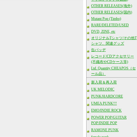
OTHER RELEASES(海外)
OTHER RELEASES(国内)
Mutant Pop (Timbo)
RARE/DELETED/USED
DVD, ZINE, etc
オリジナルTシャツ/その他T
シャツ、関連グッズ
缶バッヂ
レコード/CDアクセサリー
(不織布やCDケース等)
Ltd. Quantity CHEAPOS（セ
ール品）
新入荷＆再入荷
UK MELODIC
PUNK/HARDCORE
UMEA PUNK!!!
EMO/INDIE ROCK
POWER POP/GUITAR
POP/INDIE POP
RAMONE PUNK