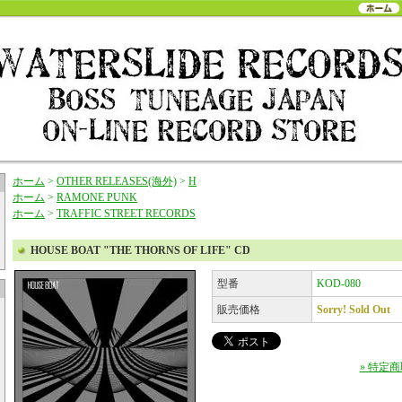
ホーム
>
OTHER RELEASES(海外)
>
H
ホーム
>
RAMONE PUNK
ホーム
>
TRAFFIC STREET RECORDS
HOUSE BOAT "THE THORNS OF LIFE" CD
型番
KOD-080
販売価格
Sorry! Sold Out
» 特定