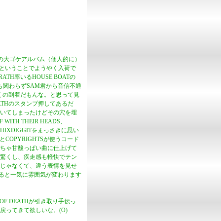
ELの大ゴケアルバム（個人的に）
ろ？！ということでようやく入荷で
RATH率いるHOUSE BOATの
たにも関わらずSAM君から音信不通
やくの到着だもんな。と思って見
DEATHのスタンプ押してあるだ
が開いてしまったけどその穴を埋
TH THEIR HEADS、
IXDIGGITをまっさきに思い
COPYRIGHTSが使うコード
ちゃ甘酸っぱい曲に仕上げて
驚くし、疾走感も軽快でテン
倒じゃなくて、違う表情を見せ
くると一気に雰囲気が変わります
 OF DEATHが引き取り手伝っ
ってきて欲しいな。(O)