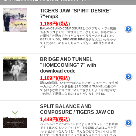
TIGERS JAW "SPIRIT DESIRE"
7"+mp3
1,188円(税込)
BALANCE AND COMPOSUREとのスプリットでも無茶
苦茶カッコよくて、大注目していましたが、待ちに待っ
た単独7"が遅れてたけどようやくリリースされました。
GET UP KIDS、PROMISE RING好きな人はいっちゃっ
てください。めちゃくちゃポップな2、4曲目がオスス
メ！
BRIDGE AND TUNNEL
"HOMECOMING" 7" with
download code
1,109円(税込)
新曲2曲収録。いやーーほいエモいぜこのやろー。女性ボ
ーカルがメインを取る曲はBRIDGE & TUNNELの曲の中
でも好きな曲上位に食い込んできましたよ！今回はかな
りの速さで廃盤になるのはまちがいなしですね。
SPLIT BALANCE AND
COMPOSURE / TIGERS JAW CD
1,449円(税込)
ペンシルバニア州の2バンドによるスプリット！これ最強
です！B.A.C.もいいですけど、TIGERS JAWはエモと言
われればそうなんだけど、そんなのどうでもいいよと思
います。シカゴメロディック好きな人もチェックしてみ