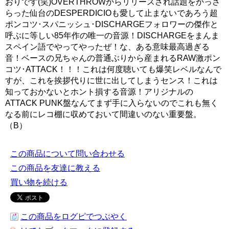
おりです(笑)OVERTHROWからリリースされ話題をかっさ
らった仙台のDESPERDICIOも愛して止まないであろう超
ポンコツ･スパニッシュ･DISCHARGEフォロワーの傑作と
呼ぶに等しい85年作の唯一の音源！DISCHARGEをまんま
スペイン語でやってやったぜ！な、ある意味最高過ぎる
音！ベースの兄ちゃんの普通ぶりから産まれるRAW激ポン
コツ･ATTACK！！！これは何度聴いても爆笑レベルなんで
すが、これを挨拶代りに世に出してしまうセンス！これは
知っておかないとホント損する音源！アリジナルの
ATTACK PUNK盤なんてまず手に入らないのでこれも無く
なる前にレコ棚に収めておいて間違いのない重要盤。
（B）
この商品について問い合わせる
この商品を友達に教える
買い物を続ける
この商品をログピでつぶやく