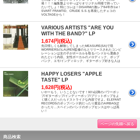
発！！！編集盤よりやっぱりオリジナル同様で持ってい
たいでしょ！特にコレは！DISARMの激レア84年作1st！
SVART FRAMTID、CRUDE S.S.を再発したチェコの
VOLTAGEから！
VARIOUS ARTISTS "ARE YOU
WITH THE BAND?" LP
1,674円(税込)
先日惜しくも解散してしまったMEASURE(SA)で現
WORRIERSのLAUREN監修のもとリリースされたコンピ
レーションは女の子がボーカルを取るバンドから選曲さ
れたという内容。女性ボーカルのメロディック、ポップ
パンク、エモ/インディロック、ギターポップ好きな人は
HAPPY LOSERS "APPLE
TASTE" LP
1,628円(税込)
いやーもう、いうことないです！90's以降のパワーポッ
プ/ギターポップ/インディーポップ/ブリットポップをよ
く聴く人だったらドストライクな内容ですよ。ELEFANT
RECORDSのポップバンド的だったり最近のAIRBAGぽ
かったり…スペインのバンドのポップセンスはやっぱ高
い！
ページの先頭へ戻る
商品検索