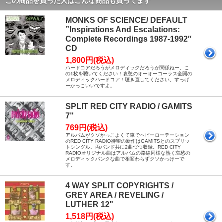
この商品を買った人はこんな商品も買ってます
MONKS OF SCIENCE/ DEFAULT
”Inspirations And Escalations:
Complete Recordings 1987-1992″
CD
1,800円(税込)
ハードコアだろうがメロディックだろうが関係ねー。こ
の1枚を聴いてください！哀愁のオーオーコーラス全開の
メロディックハードコア！聴き直してください。すっげ
ーかっこいいですよ。
SPLIT RED CITY RADIO / GAMITS
7"
769円(税込)
アルバムがクソかっこよくて車でヘビーローテーション
のRED CITY RADIO待望の新作はGAMITSとのスプリッ
トシングル。両バンド共に2曲づつ収録。RED CITY
RADIOオリジナル曲はアルバムの路線同様な熱く哀愁の
メロディックパンクな曲で相変わらずクソかっけーで
す。
4 WAY SPLIT COPYRIGHTS /
GREY AREA / REVELING /
LUTHER 12"
1,518円(税込)