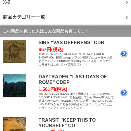
X-Z
商品カテゴリー一覧
この商品を買った人はこんな商品も買ってます
SIRS "VAS DEFERENS" CDR
657円(税込)
初期CAP'N JAZZ、ALGERNON CADWALLADER、
SNOWING、初期malegoatファン狂喜のニューヨーク産
若手エモバンドSIRSの1st音源をついに入荷！キラキラ
エモ好きはこのバンド要注目です！！
DAYTRADER "LAST DAYS OF
ROME" CDEP
1,561円(税込)
MOTORCYCLE INDUSTRYを母体としてLATTERMAN、
BRIDGE AND TUNNELでも活動していたMikeが加入して
結成されたDAYTRADERをついに入荷！MOTORCYCLE
INDUSTRYからエモ色を薄めさらにダイナミックにした
ドライビングメロディックパンク。
TRANSIT "KEEP THIS TO
YOURSELF" CD