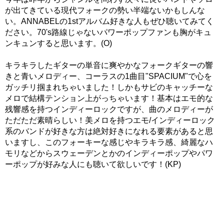
が出てきている現代フォークの勢い半端ないかもしんな
い。ANNABELの1stアルバム好きな人もぜひ聴いてみてく
ださい。70's路線じゃないパワーポップファンも胸がキュ
ンキュンすると思います。(O)
キラキラしたギターの単音に爽やかなフォークギターの響
きと青いメロディー、コーラスの1曲目"SPACIUM"で心を
ガッチリ掴まれちゃいました！しかもサビのキャッチーな
メロで結構テンション上がっちゃいます！基本はエモ的な
残響感を持つインディーロックですが、曲のメロディーが
ただただ素晴らしい！美メロを持つエモ/インディーロック
系のバンドが好きな方は絶対好きになれる要素があると思
いますし、このフォーキーな感じやキラキラ感、綺麗なハ
モリなどからスウェーデンとかのインディーポップやパワ
ーポップが好みな人にも聴いて欲しいです！(KP)