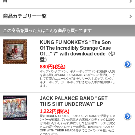
M
商品カテゴリー一覧
この商品を買った人はこんな商品も買ってます
KUNG FU MONKEYS “The Son
Of The Incredibly Strange Case
Of ...” 7″ with download code（伊
盤）
880円(税込)
ポップパンクファン、ギターポップファンに根強い人気
を誇る我らがKUNG FU MONKEYSがついに復活し、そ
して待望のニューシングルをリリース！ポップパンク、
ギターポップ、ガールポップ好きなら入手炸裂お願いし
ます。
JACK PALANCE BAND "GET
THIS SHIT UNDERWAY" LP
1,222円(税込)
現在HIDDEN SPOTS、FUTURE VIRGINSで活動するメ
ンバーが在籍していた男泣きの哀愁メロディックは酒や
け間違いないしわがれ声にサビでは合唱コーラスとお父
さんの背中的なメロディーは絶品。BANNER PILOTや
OFF WITH THEIR HEADS好きでこのバンドを聴いたこ
とのない方も