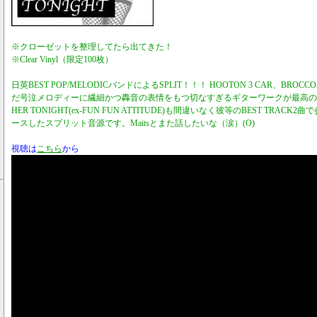
※クローゼットを整理してたら出てきた！
※Clear Vinyl（限定100枚）
日英BEST POP/MELODICバンドによるSPLIT！！！ HOOTON 3 CAR、BROC
だ号泣メロディーに繊細かつ轟音の表情をもつ切なすぎるギターワークが最高のBL
HER TONIGHT(ex-FUN FUN ATTITUDE)も間違いなく彼等のBEST TRACK2
ースしたスプリット音源です。Maitsとまた話したいな（涙）(O)
視聴は
こちら
から