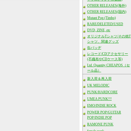
OTHER RELEASES(海外)
OTHER RELEASES(国内)
Mutant Pop (Timbo)
RARE/DELETED/USED
DVD, ZINE, etc
オリジナルTシャツ/その他T
シャツ、関連グッズ
缶バッヂ
レコード/CDアクセサリー
(不織布やCDケース等)
Ltd. Quantity CHEAPOS（セ
ール品）
新入荷＆再入荷
UK MELODIC
PUNK/HARDCORE
UMEA PUNK!!!
EMO/INDIE ROCK
POWER POP/GUITAR
POP/INDIE POP
RAMONE PUNK