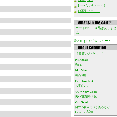
female punk
レーベル別ソート！
お国別ソート！
カートの中に商品はありませ
ん
@wsonigiri からのツイート
［ 盤質 / ジャケット ］
New/Seald
新品。
M = Mint
新品同様。
Ex = Excellent
大変良い。
VG = Very Good
良い/充分聞ける。
G = Good
目立つ傷や汚れがあるなど
Condition詳細