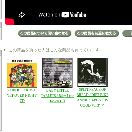
この商品を買った人はこんな商品も買っています
SPLIT PEACE OF
VARIOUS ARTISTS
BABY LITTLE
BREAD / DIRT BIKE
"JET OVER NIGHT"
TABLETS / Baby Little
ANNIE "B-PUNK IS
CD
Tablets CD
GOOD Vol.3" 7"