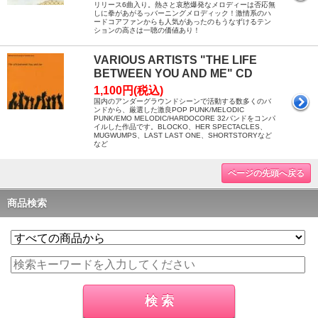
リリース6曲入り。熱さと哀愁爆発なメロディーは否応無
しに拳があがるっバーニングメロディック！激情系のハ
ードコアファンからも人気があったのもうなずけるテン
ションの高さは一聴の価値あり！
VARIOUS ARTISTS "THE LIFE
BETWEEN YOU AND ME" CD
1,100円(税込)
国内のアンダーグラウンドシーンで活動する数多くのバ
ンドから、厳選した激良POP PUNK/MELODIC
PUNK/EMO MELODIC/HARDOCORE 32バンドをコンパ
イルした作品です。BLOCKO、HER SPECTACLES、
MUGWUMPS、LAST LAST ONE、SHORTSTORYなど
など
ページの先頭へ戻る
商品検索