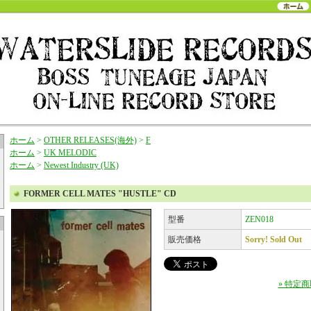
ホーム
>
OTHER RELEASES(海外)
>
F
ホーム
>
UK MELODIC
ホーム
>
Newest Industry (UK)
FORMER CELL MATES "HUSTLE" CD
型番
ZEN018
販売価格
Sorry! Sold Out
» 特定