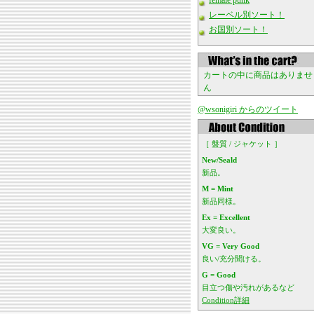
female punk
レーベル別ソート！
お国別ソート！
カートの中に商品はありませ
ん
@wsonigiri からのツイート
［ 盤質 / ジャケット ］
New/Seald
新品。
M = Mint
新品同様。
Ex = Excellent
大変良い。
VG = Very Good
良い/充分聞ける。
G = Good
目立つ傷や汚れがあるなど
Condition詳細