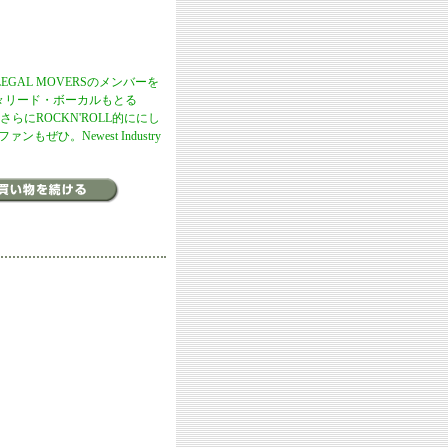
ILLEGAL MOVERSのメンバーを
て時々リード・ボーカルもとる
さらにROCKN'ROLL的ににし
ぜひ。Newest Industry