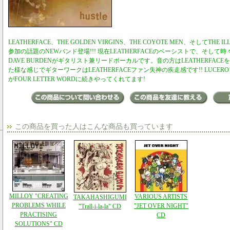
LEATHERFACE、THE GOLDEN VIRGINS、THE COYOTE MEN、そしてTHE 
参加の話題のNEWバンド登場!!! 現在LEATHERFACEのベーシストで、そし
DAVE BURDENがギタリスト兼リードボーカルです。音の方はLEATHERFACEを
た様な感じでギターワークはLEATHERFACEファン失神の疾走感です!! LUCEROファンも
がFOUR LETTER WORDに続きやってくれてます!
この商品を買った人はこんな商品も買っています
MILLOY "CREATING
VARIOUS ARTISTS
TAKAHASHIGUMI
PROBLEMS WHILE
"JET OVER NIGHT"
"Trall-i-la-la" CD
PRACTISING
CD
SOLUTIONS" CD