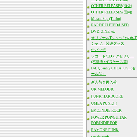
OTHER RELEASES(海外)
OTHER RELEASES(国内)
Mutant Pop (Timbo)
RARE/DELETED/USED
DVD, ZINE, etc
オリジナルTシャツ/その他T
シャツ、関連グッズ
缶バッヂ
レコード/CDアクセサリー
(不織布やCDケース等)
Ltd. Quantity CHEAPOS（セ
ール品）
新入荷＆再入荷
UK MELODIC
PUNK/HARDCORE
UMEA PUNK!!!
EMO/INDIE ROCK
POWER POP/GUITAR
POP/INDIE POP
RAMONE PUNK