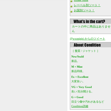
female punk
レーベル別ソート！
お国別ソート！
カートの中に商品はありませ
ん
@wsonigiri からのツイート
［ 盤質 / ジャケット ］
New/Seald
新品。
M = Mint
新品同様。
Ex = Excellent
大変良い。
VG = Very Good
良い/充分聞ける。
G = Good
目立つ傷や汚れがあるなど
Condition詳細