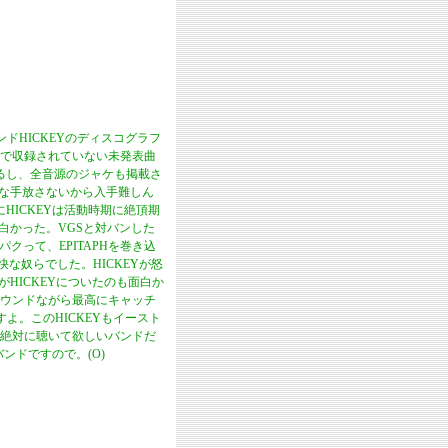
ドHICKEYのディスコグラフ
で収録されていない未発表曲
るし、全音源のジャケも掲載さ
んな手放さないから入手難しん
HICKEYは活動時期に絶頂期
面白かった。VGSと対バンした
クって、EPITAPHを巻き込
快な奴らでした。HICKEYが怒
がHICKEYについたのも面白か
ウンドながら最高にキャッチ
すよ。このHICKEYもイースト
絶対に聴いて欲しいバンドだ
ンドですので。(O)