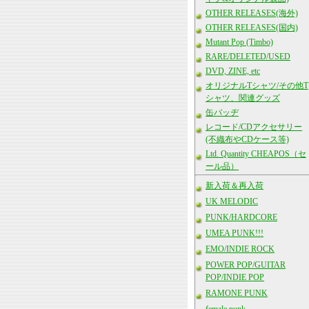
OTHER RELEASES(海外)
OTHER RELEASES(国内)
Mutant Pop (Timbo)
RARE/DELETED/USED
DVD, ZINE, etc
オリジナルTシャツ/その他T
シャツ、関連グッズ
缶バッヂ
レコード/CDアクセサリー
(不織布やCDケース等)
Ltd. Quantity CHEAPOS（セ
ール品）
新入荷＆再入荷
UK MELODIC
PUNK/HARDCORE
UMEA PUNK!!!
EMO/INDIE ROCK
POWER POP/GUITAR
POP/INDIE POP
RAMONE PUNK