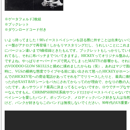
※ゲータフォルド2枚組
※ブックレット
※ダウンロードコード付き
いよっ待ってました！90'sイーストベイシーンを語る際に外すことは出来ないバン
ィー盤がアナログで再登場！しかもリマスタリングだし、うれしいことにこれま
にバージョン違いまで9曲収録ときたもんです。ブックレットもしっかりしてい
れてるし、それに布パッチまでついてきますよ。HICKEYってオリジナル盤み
ですよね。やっぱりオーバードーズで死んでしまったMATTYの影響かも。それに
のVOODOO GLOW SKULLSと揉めに揉めましたからね（笑）。あれはマジで
時に、VGSの横柄な態度でライブやる前に追い出されて怒ったHICKEYがホーンパ
んでのHICKEY宅への脅迫電話があってそれを7"でリリースしたりと、最高に痛
ったのがEAST BAYシーンをバカにされてからってのが理由で、かなりの数の人
ったです。あっサウンド？最高に決まってるじゃないですか。ロウでチープなサ
ーなんですもん。CHRIMPSHRINE系統サウンドだけがイーストベイじゃないで
ベイシーンを愛したバンド。ポップパンク、メロディックパンク好きな人は当然
けど、パンクが好きならこのバンドは無視しないでください。90年代のUS重要バ