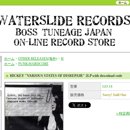
ホーム
>
OTHER RELEASES(海外)
>
H
ホーム
>
PUNK/HARDCORE
HICKEY "VARIOUS STATES OF DISREPAIR" 2LP with download code
型番
GO-14
販売価格
Sorry! Sold Out
» 特定