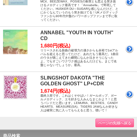
MC4、BEEZEWAX、POSIESの衝突とも思える突き抜
けるメロディック最高です！「Annabella」で即死して
ください。HUSKER DU～SUGARな感じなんだけど、と
にかくなんていうのもう突き抜けてる！UKメロディック
ファンから90年代中盤のパワーポップファンまで手に取
ってください。
ANNABEL "YOUTH IN YOUTH"
CD
1,680円(税込)
リリースされる新曲の破壊力の凄さからも余裕で1stアル
バムを超えると思ってたけど、あれだもう最高だ。1曲目
のウタが聴こえてきた瞬間になんか泣きそうになった
よ。でもすごいワクワク感はあるんだけども。まじで名
盤じゃないでしょうか。最高。
SLINGSHOT DAKOTA "THE
GOLDEN GHOST" LP+CDR
1,674円(税込)
最終入荷です。これはくそやばい！ガールポップ、ガー
ルメロディック、エモ好きな人みんなまじかよ？！と思
うバンドだと思います。LEMURIA、BESTIES、CANDY
HEARTS、MEASURE(SA)、TIGERS JAWなんか好きな
人は確実に気に入ってもらえると思う。聴いて！
ページの先頭へ戻る
商品検索