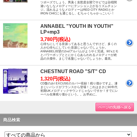
ツポーズでしょう。男臭く哀愁度全開でサビでは合唱間
違いなしなメロディーにテンション上がるリズムチェン
ジ。流れるようなメロディーはRED CITY RADIOとか
IRON CHICにも通じるし、むちゃくちゃかっこいい！
ANNABEL "YOUTH IN YOUTH"
LP+mp3
3,780円(税込)
心待ちにしてる音源ってあると思うんですけど、多くの
人が心待ちにしていた音源じゃないでしょうか。
ANNABEL待望の2ndアルバムがようやく完成。90'sエモ
とパワーポップととにかく心あらわれるメロディーが絶
品の大傑作。まじで名盤じゃないでしょうか。最高。
CHESTNUT ROAD "S/T" CD
1,320円(税込)
CD盤のみI EXCUSEのカバー収録！残り僅かですよ。凄
まじいバンドがフランスから登場！これはまさに90年代
初期UKメロディックサウンドじゃないですか！すでにレ
ーベル在庫残り僅かという。。お早めに。
ページの先頭へ戻る
商品検索