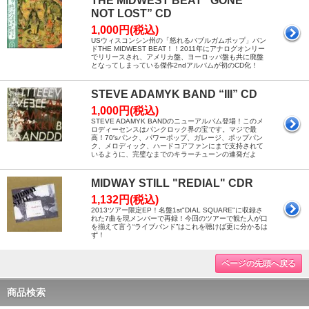
THE MIDWEST BEAT “GONE
NOT LOST” CD
1,000円(税込)
USウィスコンシン州の「怒れるバブルガムポップ」バン
ドTHE MIDWEST BEAT！！2011年にアナログオンリー
でリリースされ、アメリカ盤、ヨーロッパ盤も共に廃盤
となってしまっている傑作2ndアルバムが初のCD化！
STEVE ADAMYK BAND “III” CD
1,000円(税込)
STEVE ADAMYK BANDのニューアルバム登場！このメ
ロディーセンスはパンクロック界の宝です。マジで最
高！70′sパンク、パワーポップ、ガレージ、ポップパン
ク、メロディック、ハードコアファンにまで支持されて
いるように、完璧なまでのキラーチューンの連発だよ
MIDWAY STILL "REDIAL" CDR
1,132円(税込)
2013ツアー限定EP！名盤1st"DIAL SQUARE"に収録さ
れた7曲を現メンバーで再録！今回のツアーで観た人が口
を揃えて言う“ライブバンド”はこれを聴けば更に分かるは
ず！
ページの先頭へ戻る
商品検索