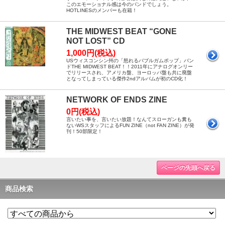
このエモーショナル感は今のバンドでしょう。
HOTLINESのメンバーも在籍！
THE MIDWEST BEAT “GONE
NOT LOST” CD
1,000円(税込)
USウィスコンシン州の「怒れるバブルガムポップ」バン
ドTHE MIDWEST BEAT！！2011年にアナログオンリー
でリリースされ、アメリカ盤、ヨーロッパ盤も共に廃盤
となってしまっている傑作2ndアルバムが初のCD化！
NETWORK OF ENDS ZINE
0円(税込)
言いたい事を、言いたい放題！なんてスローガンも糞も
ないWSスタッフによるFUN ZINE（not FAN ZINE）が発
刊！50部限定！
ページの先頭へ戻る
商品検索