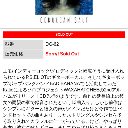
SOLD OUT
型番
DG-62
販売価格
Sorry! Sold Out
エモ/インディーロック/メロディックと幅広そうに受け入れ
られているP.S.ELIOTのギターボーカル、そしてギターポッ
プ/ポップパンクバンドBAD BANANAでも活動していた
KatieによるソロプロジェクトWAXAHATCHEEの2ndアル
バムがリリース！CD先行のようです。前作の延長線上の彼
女の両親の家で録音されたという13曲入り。しかし前作は
シンプルにギターと彼女の声がメインだたけど今作ではバ
ンドセットでの曲もあり、またストリングスやシンセを多
く取り入れてカラフルに仕上がっている。けど、やっぱり
基本は彼女の歌とギター。そしてやっぱり染みまくるメロ